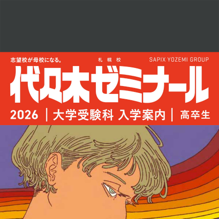
2026
代々
木
ゼ
ミ
ナ
ー
ル
大
学
受
験
科
札
幌
校