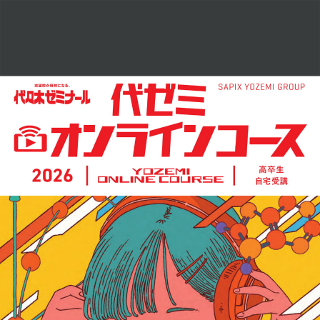
2026
代
ゼ
ミ
オ
ン
ラ
イ
ン
コ
ー
ス