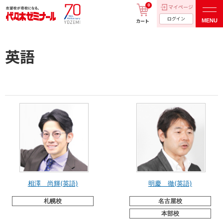
0
マイページ
ログイン
MENU
カート
英語
相澤 尚輝(英語)
明慶 徹(英語)
札幌校
名古屋校
本部校