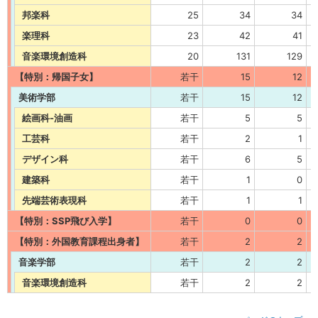
邦楽科
25
34
34
楽理科
23
42
41
音楽環境創造科
20
131
129
【特別：帰国子女】
若干
15
12
美術学部
若干
15
12
絵画科-油画
若干
5
5
工芸科
若干
2
1
デザイン科
若干
6
5
建築科
若干
1
0
先端芸術表現科
若干
1
1
【特別：SSP飛び入学】
若干
0
0
【特別：外国教育課程出身者】
若干
2
2
音楽学部
若干
2
2
音楽環境創造科
若干
2
2