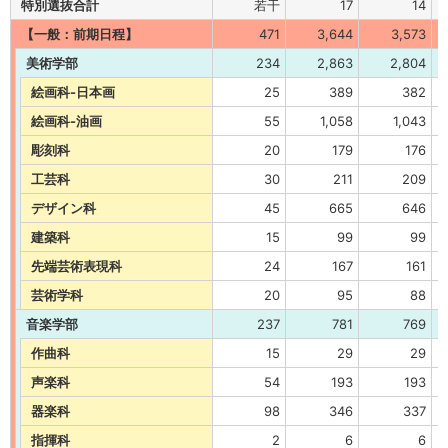
特別選抜合計
若干
17
14
【一般：前期日程】
471
3,644
3,573
美術学部
234
2,863
2,804
絵画科-日本画
25
389
382
絵画科-油画
55
1,058
1,043
彫刻科
20
179
176
工芸科
30
211
209
デザイン科
45
665
646
建築科
15
99
99
先端芸術表現科
24
167
161
芸術学科
20
95
88
音楽学部
237
781
769
作曲科
15
29
29
声楽科
54
193
193
器楽科
98
346
337
指揮科
2
6
6