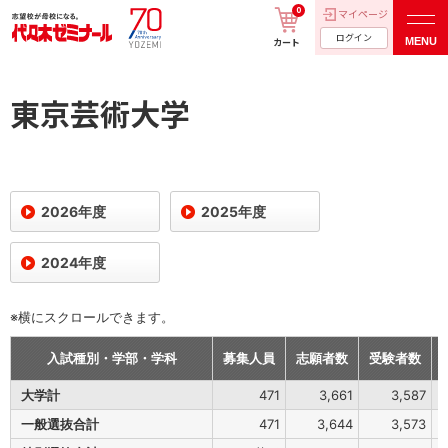
0
マイページ
ログイン
MENU
カート
東京芸術大学
2026年度
2025年度
2024年度
※横にスクロールできます。
入試種別・学部・学科
募集人員
志願者数
受験者数
大学計
471
3,661
3,587
一般選抜合計
471
3,644
3,573