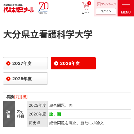
0
マイページ
ログイン
MENU
カート
大分県立看護科学大学
2027年度
2026年度
2025年度
看護
[前][後]
2025年度
総合問題、面
項
2次
2026年度
論、面
目
科目
変更点
総合問題を廃止、新たに小論文