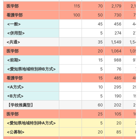
医学部
115
70
2,179
2,11
看護学部
100
50
730
71
<一般>
45
456
44
<併用型>
5
274
27
<共通>
35
1,549
1,54
医学部
20
1,064
1,05
<前期>
15
988
97
<愛知県地域特別枠B方式>
5
76
7
看護学部
15
485
48
<A方式>
10
295
29
<B方式>
5
190
19
【学校推薦型】
60
202
20
医学部
25
105
10
<愛知県地域特別枠A方式>
5
20
2
<公募制>
20
85
8