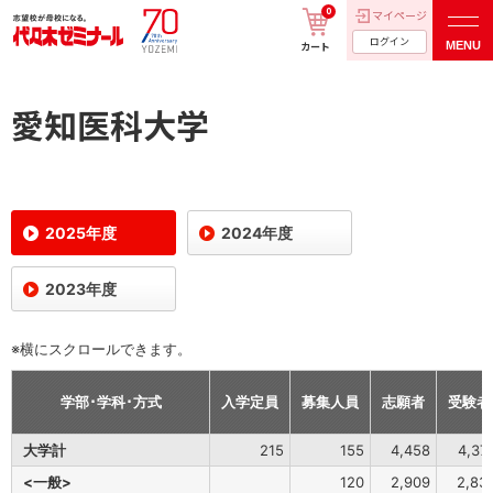
0
マイページ
ログイン
MENU
カート
愛知医科大学
2025年度
2024年度
2023年度
※横にスクロールできます。
学部･学科･方式
入学定員
募集人員
志願者
受験者
大学計
215
155
4,458
4,37
<一般>
120
2,909
2,83