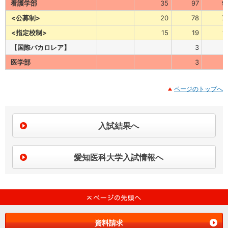
看護学部
35
97
9
<公募制>
20
78
7
<指定校制>
15
19
1
【国際バカロレア】
3
医学部
3
ページのトップへ
入試結果へ
愛知医科大学入試情報へ
資料請求