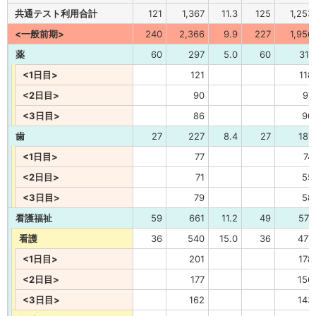
共通テスト利用合計
121
1,367
11.3
125
1,253
<一般前期>
240
2,366
9.9
227
1,956
薬
60
297
5.0
60
311
<1日目>
121
118
<2日目>
90
97
<3日目>
86
96
歯
27
227
8.4
27
187
<1日目>
77
74
<2日目>
71
55
<3日目>
79
58
看護福祉
59
661
11.2
49
571
看護
36
540
15.0
36
477
<1日目>
201
178
<2日目>
177
156
<3日目>
162
143