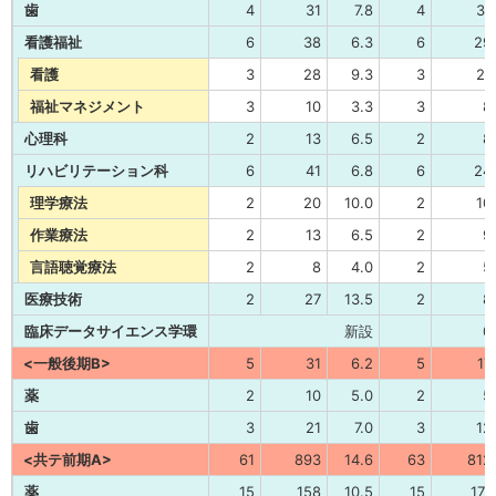
歯
4
31
7.8
4
31
看護福祉
6
38
6.3
6
29
看護
3
28
9.3
3
21
福祉マネジメント
3
10
3.3
3
8
心理科
2
13
6.5
2
8
リハビリテーション科
6
41
6.8
6
24
理学療法
2
20
10.0
2
10
作業療法
2
13
6.5
2
9
言語聴覚療法
2
8
4.0
2
5
医療技術
2
27
13.5
2
8
臨床データサイエンス学環
新設
0
<一般後期B>
5
31
6.2
5
17
薬
2
10
5.0
2
5
歯
3
21
7.0
3
12
<共テ前期A>
61
893
14.6
63
812
薬
15
158
10.5
15
171