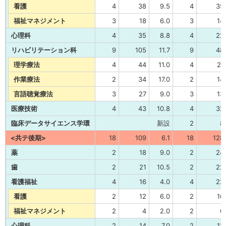
看護
4
38
9.5
4
35
福祉マネジメント
3
18
6.0
3
14
心理科
4
35
8.8
4
22
リハビリテーション科
9
105
11.7
9
48
理学療法
4
44
11.0
4
21
作業療法
2
34
17.0
2
14
言語聴覚療法
3
27
9.0
3
13
医療技術
4
43
10.8
4
32
臨床データサイエンス学環
新設
2
8
<共テ後期>
18
109
6.1
18
128
薬
2
18
9.0
2
24
歯
2
21
10.5
2
22
看護福祉
4
16
4.0
4
22
看護
2
12
6.0
2
16
福祉マネジメント
2
4
2.0
2
6
心理科
2
14
7.0
2
12