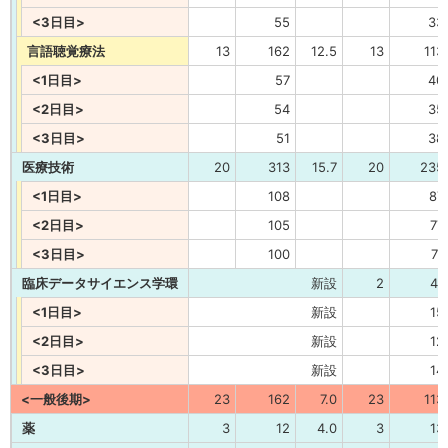
<3日目>
55
33
言語聴覚療法
13
162
12.5
13
113
<1日目>
57
40
<2日目>
54
35
<3日目>
51
38
医療技術
20
313
15.7
20
235
<1日目>
108
87
<2日目>
105
77
<3日目>
100
71
臨床データサイエンス学環
新設
2
41
<1日目>
新設
15
<2日目>
新設
12
<3日目>
新設
14
<一般後期>
23
162
7.0
23
113
薬
3
12
4.0
3
13