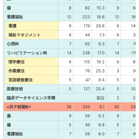
歯
8
82
10.3
8
88
看護福祉
12
223
18.6
12
187
看護
6
179
29.8
6
149
福祉マネジメント
6
44
7.3
6
38
心理科
7
65
9.3
7
70
リハビリテーション科
14
238
17.0
14
170
理学療法
6
115
19.2
6
85
作業療法
3
76
25.3
3
50
言語聴覚療法
5
47
9.4
5
35
医療技術
5
127
25.4
5
102
臨床データサイエンス学環
新設
2
24
<共テ前期B>
38
344
9.1
40
287
薬
9
56
6.2
9
65
歯
5
49
9.8
5
63
看護福祉
7
56
8.0
7
49