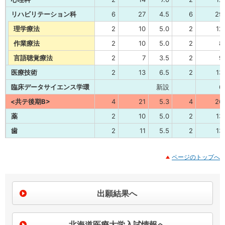
リハビリテーション科
6
27
4.5
6
29
理学療法
2
10
5.0
2
12
作業療法
2
10
5.0
2
8
言語聴覚療法
2
7
3.5
2
9
医療技術
2
13
6.5
2
13
臨床データサイエンス学環
新設
6
<共テ後期B>
4
21
5.3
4
26
薬
2
10
5.0
2
13
歯
2
11
5.5
2
13
ページのトップへ
出願結果へ
北海道医療大学入試情報へ