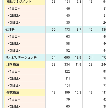
福祉マネジメント
23
121
5.3
13
94
<1日目>
46
37
<2日目>
40
31
<3日目>
35
26
心理科
20
173
8.7
15
139
<1日目>
63
49
<2日目>
58
46
<3日目>
52
44
リハビリテーション科
54
695
12.9
54
472
理学療法
28
334
11.9
28
246
<1日目>
122
95
<2日目>
111
78
<3日目>
101
73
作業療法
13
199
15.3
13
113
<1日目>
79
42
<2日目>
65
38