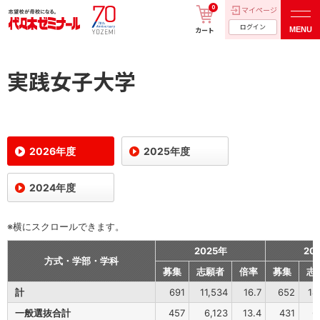
0
マイページ
ログイン
MENU
カート
実践女子大学
2026年度
2025年度
2024年度
※横にスクロールできます。
2025年
20
方式・学部・学科
募集
志願者
倍率
募集
志
計
691
11,534
16.7
652
14
一般選抜合計
457
6,123
13.4
431
6