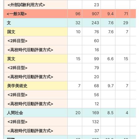
<外部試験利用方式>
23
<一般3期>
96
907
9.4
71
1
文
32
243
7.6
29
国文
10
76
7.6
7
<2科目型>
60
<高校時代活動評価方式>
16
英文
15
99
6.6
15
<2科目型>
79
<高校時代活動評価方式>
20
美学美術史
7
68
9.7
7
<2科目型>
56
<高校時代活動評価方式>
12
人間社会
20
169
8.5
4
<2科目型>
132
<高校時代活動評価方式>
37