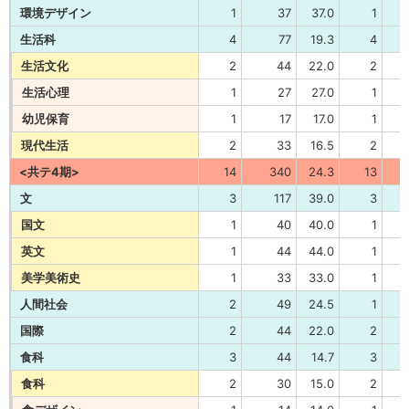
環境デザイン
1
37
37.0
1
生活科
4
77
19.3
4
生活文化
2
44
22.0
2
生活心理
1
27
27.0
1
幼児保育
1
17
17.0
1
現代生活
2
33
16.5
2
<共テ4期>
14
340
24.3
13
文
3
117
39.0
3
国文
1
40
40.0
1
英文
1
44
44.0
1
美学美術史
1
33
33.0
1
人間社会
2
49
24.5
1
国際
2
44
22.0
2
食科
3
44
14.7
3
食科
2
30
15.0
2