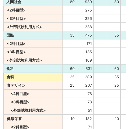
人間社会
80
939
80
<2科目型>
275
<3科目型>
326
<外部試験利用方式>
338
国際
35
475
35
<2科目型>
171
<3科目型>
135
<外部試験利用方式>
169
食科
60
531
60
食科
35
389
35
食デザイン
25
207
25
<2科目型>
78
<3科目型>
78
<外部試験利用方式>
51
健康栄養
10
182
10
<2科目型>
71