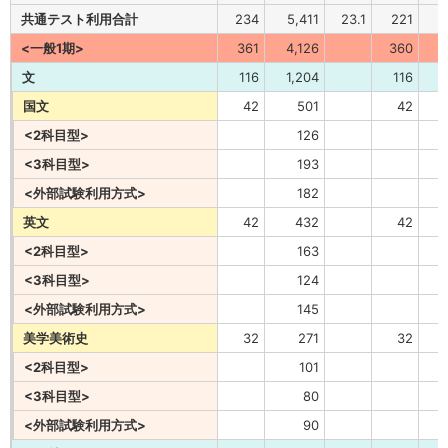
共通テスト利用合計
234
5,411
23.1
221
7
<一般1期>
361
4,126
360
4
文
116
1,204
116
1
国文
42
501
42
<2科目型>
126
<3科目型>
193
<外部試験利用方式>
182
英文
42
432
42
<2科目型>
163
<3科目型>
124
<外部試験利用方式>
145
美学美術史
32
271
32
<2科目型>
101
<3科目型>
80
<外部試験利用方式>
90