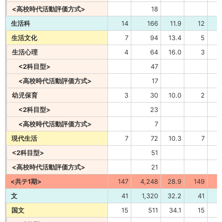
<高校時代活動評価方式>
18
生活科
14
166
11.9
12
生活文化
7
94
13.4
5
生活心理
4
64
16.0
3
<2科目型>
47
<高校時代活動評価方式>
17
幼児保育
3
30
10.0
2
<2科目型>
23
<高校時代活動評価方式>
7
現代生活
7
72
10.3
7
<2科目型>
51
<高校時代活動評価方式>
21
<共テ1期>
147
4,248
28.9
149
6
文
41
1,320
32.2
41
1
国文
15
511
34.1
15