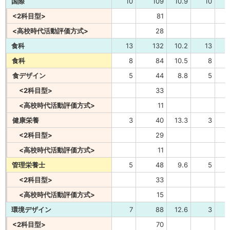
国際
10
109
10.9
10
<2科目型>
81
<高校時代活動評価方式>
28
食科
13
132
10.2
13
食科
8
84
10.5
8
食デザイン
5
44
8.8
5
<2科目型>
33
<高校時代活動評価方式>
11
健康栄養
3
40
13.3
3
<2科目型>
29
<高校時代活動評価方式>
11
管理栄養士
5
48
9.6
5
<2科目型>
33
<高校時代活動評価方式>
15
環境デザイン
7
88
12.6
3
<2科目型>
70