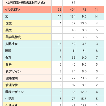
<3科目型外部試験利用方式>
63
<共テ2期>
52
404
7.8
41
文
14
134
9.6
14
国文
4
52
13.0
4
英文
5
43
8.6
5
美学美術史
5
39
7.8
5
人間社会
15
52
3.5
3
国際
8
41
5.1
8
食科
7
63
9.0
7
食科
5
46
9.2
5
食デザイン
3
24
8.0
3
健康栄養
2
22
11.0
2
管理栄養
2
17
8.5
2
環境デザイン
3
36
12.0
4
生活科
5
78
15.6
5
生活文化
2
43
21.5
2