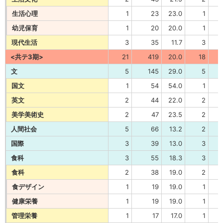
生活心理
1
23
23.0
1
幼児保育
1
20
20.0
1
現代生活
3
35
11.7
3
<共テ3期>
21
419
20.0
18
文
5
145
29.0
5
国文
1
54
54.0
1
英文
2
44
22.0
2
美学美術史
2
47
23.5
2
人間社会
5
66
13.2
2
国際
3
39
13.0
3
食科
3
55
18.3
3
食科
2
38
19.0
2
食デザイン
1
19
19.0
1
健康栄養
1
19
19.0
1
管理栄養
1
17
17.0
1