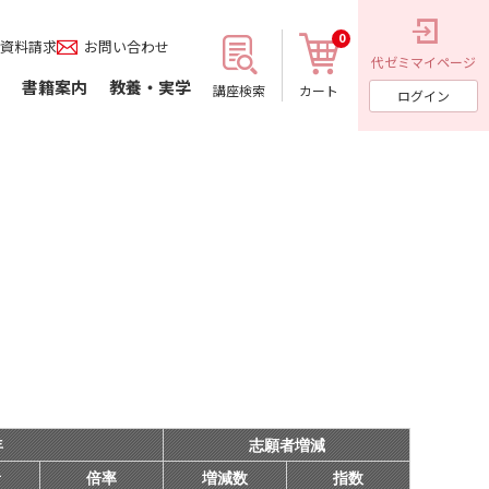
0
資料請求
お問い合わせ
代ゼミ
マイページ
書籍案内
教養・実学
講座検索
カート
ログイン
年
志願者増減
者
倍率
増減数
指数