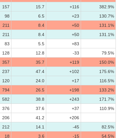
157
15.7
+116
382.9%
98
6.5
+23
130.7%
211
8.4
+50
131.1%
211
8.4
+50
131.1%
83
5.5
+83
128
12.8
-33
79.5%
357
35.7
+119
150.0%
237
47.4
+102
175.6%
120
24.0
+17
116.5%
794
26.5
+198
133.2%
582
38.8
+243
171.7%
376
37.6
+37
110.9%
206
41.2
+206
212
14.1
-45
82.5%
18
3.6
-15
54.5%