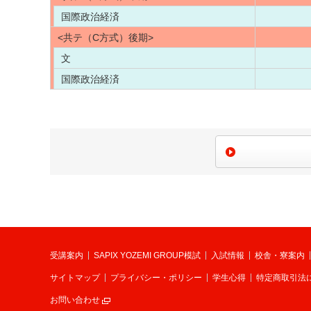
国際政治経済
<共テ（C方式）後期>
文
国際政治経済
受講案内
SAPIX YOZEMI GROUP模試
入試情報
校舎・寮案内
サイトマップ
プライバシー・ポリシー
学生心得
特定商取引法
お問い合わせ
別ウィンドウで開く