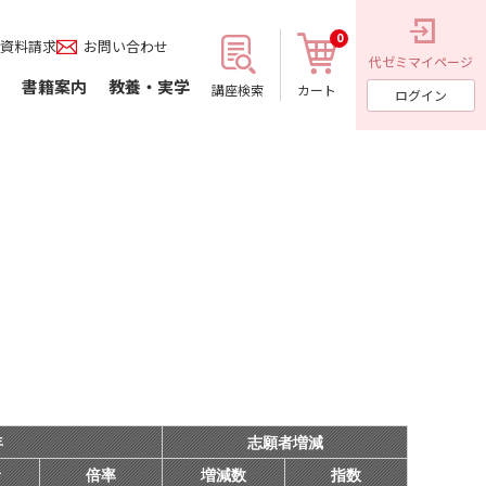
0
資料請求
お問い合わせ
代ゼミ
マイページ
書籍案内
教養・実学
講座検索
カート
ログイン
年
志願者増減
者
倍率
増減数
指数