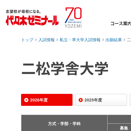
コース案
トップ
入試情報
私立・準大学入試情報
出願結果
二
›
›
›
›
二松学舎大学
2026年度
2025年度
方式・学部・学科
募集