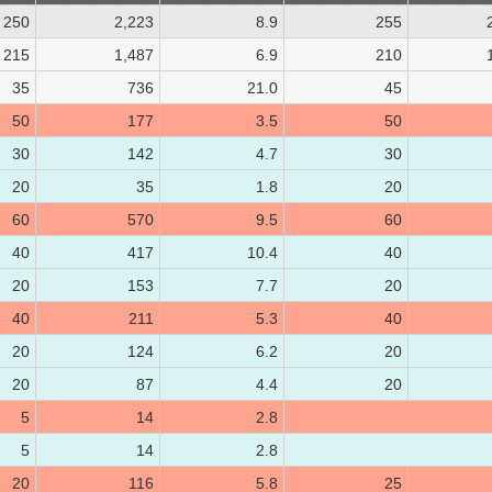
250
2,223
8.9
255
215
1,487
6.9
210
35
736
21.0
45
50
177
3.5
50
30
142
4.7
30
20
35
1.8
20
60
570
9.5
60
40
417
10.4
40
20
153
7.7
20
40
211
5.3
40
20
124
6.2
20
20
87
4.4
20
5
14
2.8
5
14
2.8
20
116
5.8
25