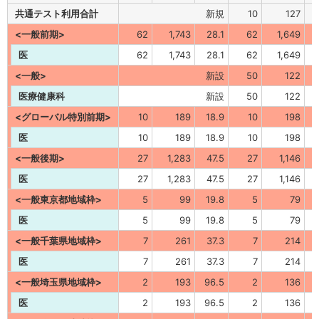
共通テスト利用合計
新規
10
127
<一般前期>
62
1,743
28.1
62
1,649
2
医
62
1,743
28.1
62
1,649
2
<一般>
新設
50
122
医療健康科
新設
50
122
<グローバル特別前期>
10
189
18.9
10
198
医
10
189
18.9
10
198
<一般後期>
27
1,283
47.5
27
1,146
4
医
27
1,283
47.5
27
1,146
4
<一般東京都地域枠>
5
99
19.8
5
79
医
5
99
19.8
5
79
<一般千葉県地域枠>
7
261
37.3
7
214
3
医
7
261
37.3
7
214
3
<一般埼玉県地域枠>
2
193
96.5
2
136
6
医
2
193
96.5
2
136
6