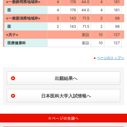
<一般静岡県地域枠>
4
176
44.0
4
161
4
医
4
176
44.0
4
161
4
<一般新潟県地域枠>
2
143
71.5
2
98
4
医
2
143
71.5
2
98
4
<共テ>
新設
10
127
医療健康科
新設
10
127
ページのトップへ
出願結果へ
日本医科大学入試情報へ