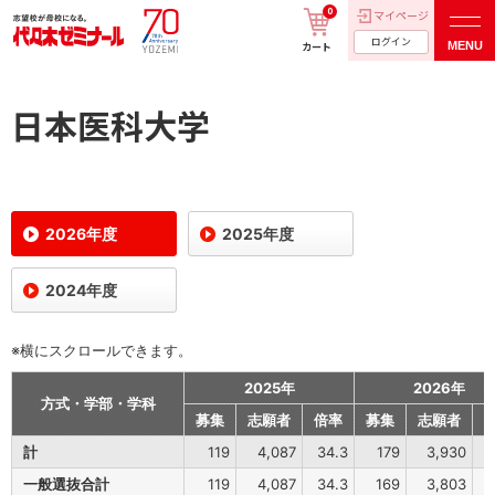
0
マイページ
ログイン
MENU
カート
日本医科大学
2026年度
2025年度
2024年度
※横にスクロールできます。
2025年
2026年
方式・学部・学科
募集
志願者
倍率
募集
志願者
計
119
4,087
34.3
179
3,930
2
一般選抜合計
119
4,087
34.3
169
3,803
2