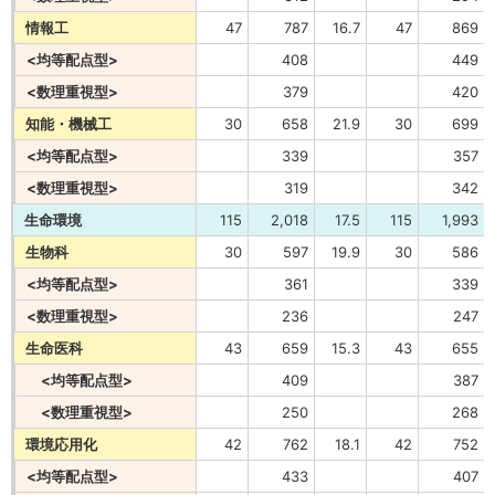
情報工
47
787
16.7
47
869
<均等配点型>
408
449
<数理重視型>
379
420
知能・機械工
30
658
21.9
30
699
<均等配点型>
339
357
<数理重視型>
319
342
生命環境
115
2,018
17.5
115
1,993
生物科
30
597
19.9
30
586
<均等配点型>
361
339
<数理重視型>
236
247
生命医科
43
659
15.3
43
655
<均等配点型>
409
387
<数理重視型>
250
268
環境応用化
42
762
18.1
42
752
<均等配点型>
433
407