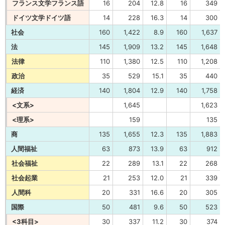
フランス文学フランス語
16
204
12.8
16
349
ドイツ文学ドイツ語
14
228
16.3
14
300
社会
160
1,422
8.9
160
1,637
法
145
1,909
13.2
145
1,648
法律
110
1,380
12.5
110
1,208
政治
35
529
15.1
35
440
経済
140
1,804
12.9
140
1,758
<文系>
1,645
1,623
<理系>
159
135
商
135
1,655
12.3
135
1,883
人間福祉
63
873
13.9
63
912
社会福祉
22
289
13.1
22
268
社会起業
21
253
12.0
21
339
人間科
20
331
16.6
20
305
国際
50
481
9.6
50
523
<3科目>
30
337
11.2
30
374