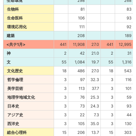
生命環境
298
268
生物科
81
83
生命医科
106
93
環境応用化
111
92
建築
208
189
<共テ1月>
441
11,908
27.0
441
12,995
神
2
42
21.0
2
31
文
55
1,084
19.7
55
1,316
文化歴史
18
486
27.0
18
543
哲学倫理
3
97
32.3
3
116
美学芸術
3
113
37.7
3
101
地理学地域文化
3
76
25.3
3
59
日本史
3
73
24.3
3
93
アジア史
3
22
7.3
3
44
西洋史
3
105
35.0
3
130
総合心理科
15
206
13.7
15
303