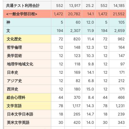
共通テスト利用合計
552
13,917
25.2
552
14,185
<一般全学部日程>
1,472
20,782
14.1
1,472
21,552
神
5
60
12.0
5
105
文
194
2,307
11.9
194
2,659
文化歴史
72
820
11.4
72
962
哲学倫理
12
148
12.3
12
164
美学芸術
12
123
10.3
12
147
地理学地域文化
12
118
9.8
12
97
日本史
12
169
14.1
12
171
アジア史
12
82
6.8
12
212
西洋史
12
180
15.0
12
171
総合心理科
44
370
8.4
44
466
文学言語
78
1,117
14.3
78
1,231
日本文学日本語
18
265
14.7
18
239
英米文学英語
30
420
14.0
30
343