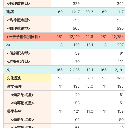
<数理重視型>
329
345
建築
60
1,217
20.3
60
1,117
<均等配点型>
655
587
<数理重視型>
562
530
<一般学部個別日程>
961
12,110
12.6
961
12,784
神
8
129
16.1
8
207
<傾斜配点型>
59
91
<均等配点型>
70
116
文
168
2,028
12.1
168
2,191
文化歴史
58
713
12.3
58
840
哲学倫理
11
132
12.0
11
132
<傾斜配点型>
79
81
<均等配点型>
53
51
美学芸術
11
121
11.0
11
139
<傾斜配点型>
66
90
<均等配点型>
55
49