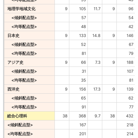
地理学地域文化
9
105
11.7
9
96
<傾斜配点型>
57
54
<均等配点型>
48
42
日本史
9
133
14.8
9
146
<傾斜配点型>
52
67
<均等配点型>
81
79
アジア史
9
66
7.3
9
188
<傾斜配点型>
31
107
<均等配点型>
35
81
西洋史
9
156
17.3
9
139
<傾斜配点型>
65
62
<均等配点型>
91
77
総合心理科
38
368
9.7
38
432
<傾斜配点型>
167
218
<均等配点型>
201
214