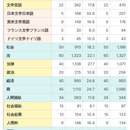
文学言語
22
392
17.8
22
470
日本文学日本語
5
168
33.6
5
207
英米文学英語
9
149
16.6
9
176
フランス文学フランス語
5
30
6.0
5
44
ドイツ文学ドイツ語
3
45
15.0
3
43
社会
50
910
18.2
50
1,188
法
60
1,323
22.1
60
1,327
法律
40
1,108
27.7
40
1,071
政治
20
215
10.8
20
256
経済
40
990
24.8
40
993
商
45
1,110
24.7
45
1,086
人間福祉
34
393
11.6
34
344
社会福祉
15
91
6.1
15
87
社会起業
10
154
15.4
10
123
人間科
9
148
16.4
9
134