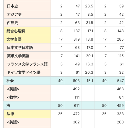
日本史
2
47
23.5
2
39
アジア史
2
17
8.5
2
42
西洋史
2
63
31.5
2
42
総合心理科
8
137
17.1
8
148
文学言語
17
319
18.8
17
285
日本文学日本語
4
68
17.0
4
77
英米文学英語
7
141
20.1
7
115
フランス文学フランス語
3
49
16.3
3
61
ドイツ文学ドイツ語
3
61
20.3
3
32
社会
40
603
15.1
40
547
<英語>
492
463
<数学>
111
84
法
50
611
50
459
法律
35
472
35
333
<英語>
362
260