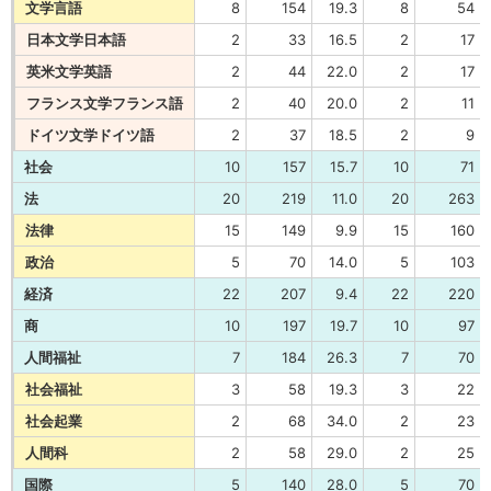
文学言語
8
154
19.3
8
54
日本文学日本語
2
33
16.5
2
17
英米文学英語
2
44
22.0
2
17
フランス文学フランス語
2
40
20.0
2
11
ドイツ文学ドイツ語
2
37
18.5
2
9
社会
10
157
15.7
10
71
法
20
219
11.0
20
263
法律
15
149
9.9
15
160
政治
5
70
14.0
5
103
経済
22
207
9.4
22
220
商
10
197
19.7
10
97
人間福祉
7
184
26.3
7
70
社会福祉
3
58
19.3
3
22
社会起業
2
68
34.0
2
23
人間科
2
58
29.0
2
25
国際
5
140
28.0
5
70