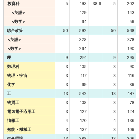
教育科
5
193
38.6
5
202
<英語>
129
143
<数学>
64
59
総合政策
50
592
50
568
<英語>
328
378
<数学>
264
190
理
9
291
9
295
数理科
3
105
3
90
物理・宇宙
3
117
3
116
化学
3
69
3
89
工
13
542
13
447
物質工
3
108
3
78
電気電子応用工
3
127
3
124
情報工
4
170
4
136
知能・機械工
3
137
3
109
生命環境
13
388
13
306