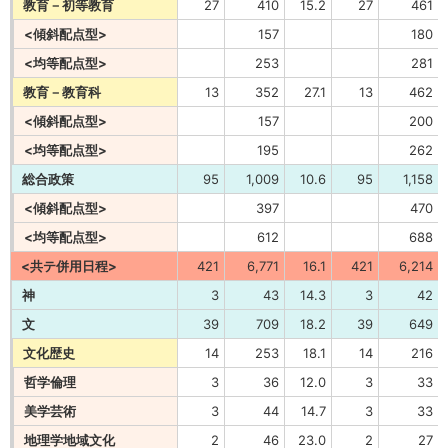
教育－初等教育
27
410
15.2
27
461
<傾斜配点型>
157
180
<均等配点型>
253
281
教育－教育科
13
352
27.1
13
462
<傾斜配点型>
157
200
<均等配点型>
195
262
総合政策
95
1,009
10.6
95
1,158
<傾斜配点型>
397
470
<均等配点型>
612
688
<共テ併用日程>
421
6,771
16.1
421
6,214
神
3
43
14.3
3
42
文
39
709
18.2
39
649
文化歴史
14
253
18.1
14
216
哲学倫理
3
36
12.0
3
33
美学芸術
3
44
14.7
3
33
地理学地域文化
2
46
23.0
2
27