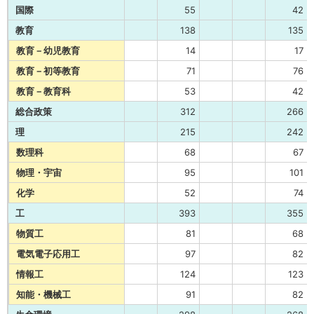
国際
55
42
教育
138
135
教育－幼児教育
14
17
教育－初等教育
71
76
教育－教育科
53
42
総合政策
312
266
理
215
242
数理科
68
67
物理・宇宙
95
101
化学
52
74
工
393
355
物質工
81
68
電気電子応用工
97
82
情報工
124
123
知能・機械工
91
82