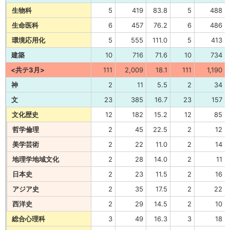
生物科
5
419
83.8
5
488
生命医科
6
457
76.2
6
486
環境応用化
5
555
111.0
5
413
建築
10
716
71.6
10
734
<共テ3月>
111
2,009
18.1
111
1,190
神
2
11
5.5
2
34
文
23
385
16.7
23
157
文化歴史
12
182
15.2
12
85
哲学倫理
2
45
22.5
2
12
美学芸術
2
22
11.0
2
14
地理学地域文化
2
28
14.0
2
11
日本史
2
23
11.5
2
16
アジア史
2
35
17.5
2
22
西洋史
2
29
14.5
2
10
総合心理科
3
49
16.3
3
18