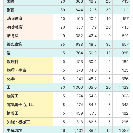
国際
20
363
18.2
20
413
教育
39
844
21.6
39
1,111
幼児教育
10
105
10.5
10
197
初等教育
20
357
17.9
20
413
教育科
9
382
42.4
9
501
総合政策
35
638
18.2
35
657
理
15
764
50.9
15
985
数理科
5
153
30.6
5
184
物理・宇宙
5
370
74.0
5
435
化学
5
241
48.2
5
366
工
20
1,300
65.0
20
1,423
物質工
5
274
54.8
5
303
電気電子応用工
5
274
54.8
5
343
情報工
5
439
87.8
5
482
知能・機械工
5
313
62.6
5
295
生命環境
16
1,431
89.4
16
1,387