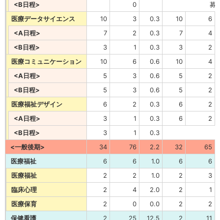
<B日程>
0
募
医療データサイエンス
10
3
0.3
10
6
<A日程>
7
2
0.3
7
4
<B日程>
3
1
0.3
3
2
医療コミュニケーション
10
6
0.6
10
4
<A日程>
5
3
0.6
5
2
<B日程>
5
3
0.6
5
2
医療福祉デザイン
6
2
0.3
6
2
<A日程>
3
1
0.3
6
2
<B日程>
3
1
0.3
<一般後期>
34
76
2.2
32
65
医療福祉
6
6
1.0
6
6
医療福祉
2
2
1.0
2
3
臨床心理
2
4
2.0
2
1
医療保育
2
0
0.0
2
2
保健看護
2
25
12.5
2
11