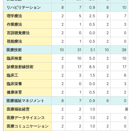
リハビリテーション
8
7
0.9
8
10
理学療法
2
5
2.5
2
7
作業療法
2
1
0.5
2
3
言語聴覚療法
2
0
0.0
2
0
視能療法
2
1
0.5
2
0
医療技術
10
31
3.1
10
38
臨床検査
2
10
5.0
2
10
診療放射線技術
2
17
8.5
2
17
臨床工
2
3
1.5
2
6
臨床栄養
2
0
0.0
2
3
健康体育
2
1
0.5
2
2
医療福祉マネジメント
8
7
0.9
6
0
医療福祉経営
2
2
1.0
募
医療データサイエンス
2
2
1.0
2
0
医療コミュニケーション
2
2
1.0
2
0