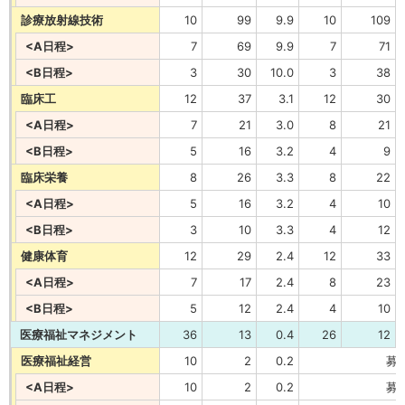
診療放射線技術
10
99
9.9
10
109
<A日程>
7
69
9.9
7
71
<B日程>
3
30
10.0
3
38
臨床工
12
37
3.1
12
30
<A日程>
7
21
3.0
8
21
<B日程>
5
16
3.2
4
9
臨床栄養
8
26
3.3
8
22
<A日程>
5
16
3.2
4
10
<B日程>
3
10
3.3
4
12
健康体育
12
29
2.4
12
33
<A日程>
7
17
2.4
8
23
<B日程>
5
12
2.4
4
10
医療福祉マネジメント
36
13
0.4
26
12
医療福祉経営
10
2
0.2
募
<A日程>
10
2
0.2
募