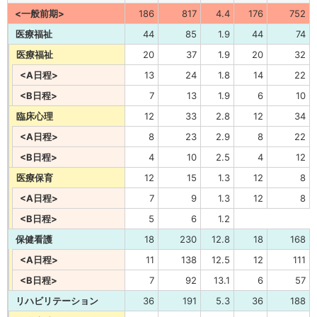
<一般前期>
186
817
4.4
176
752
医療福祉
44
85
1.9
44
74
医療福祉
20
37
1.9
20
32
<A日程>
13
24
1.8
14
22
<B日程>
7
13
1.9
6
10
臨床心理
12
33
2.8
12
34
<A日程>
8
23
2.9
8
22
<B日程>
4
10
2.5
4
12
医療保育
12
15
1.3
12
8
<A日程>
7
9
1.3
12
8
<B日程>
5
6
1.2
保健看護
18
230
12.8
18
168
<A日程>
11
138
12.5
12
111
<B日程>
7
92
13.1
6
57
リハビリテーション
36
191
5.3
36
188