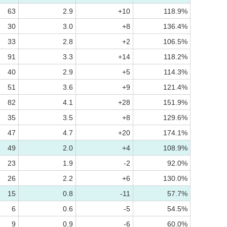
63
2.9
+10
118.9%
30
3.0
+8
136.4%
33
2.8
+2
106.5%
91
3.3
+14
118.2%
40
2.9
+5
114.3%
51
3.6
+9
121.4%
82
4.1
+28
151.9%
35
3.5
+8
129.6%
47
4.7
+20
174.1%
49
2.0
+4
108.9%
23
1.9
-2
92.0%
26
2.2
+6
130.0%
15
0.8
-11
57.7%
6
0.6
-5
54.5%
9
0.9
-6
60.0%