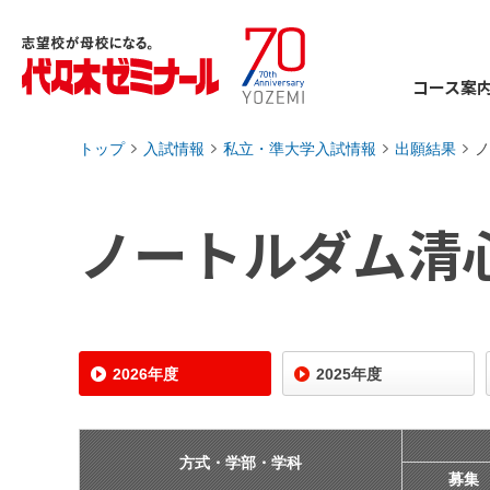
コース案
トップ
入試情報
私立・準大学入試情報
出願結果
ノ
›
›
›
›
ノートルダム清
2026年度
2025年度
方式・学部・学科
募集