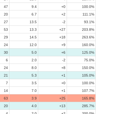
47
9.4
+0
100.0%
20
6.7
+2
111.1%
27
13.5
-2
93.1%
53
13.3
+27
203.8%
29
14.5
+18
263.6%
24
12.0
+9
160.0%
30
5.0
+6
125.0%
6
2.0
-2
75.0%
24
8.0
+8
150.0%
21
5.3
+1
105.0%
7
3.5
+0
100.0%
14
7.0
+1
107.7%
63
3.9
+25
165.8%
20
4.0
+13
285.7%
4
2.0
+2
200.0%