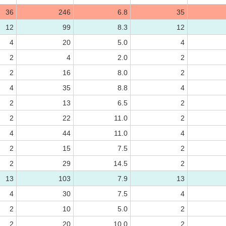
36
246
6.8
35
12
99
8.3
12
4
20
5.0
4
2
4
2.0
2
2
16
8.0
2
4
35
8.8
4
2
13
6.5
2
2
22
11.0
2
4
44
11.0
4
2
15
7.5
2
2
29
14.5
2
13
103
7.9
13
4
30
7.5
4
2
10
5.0
2
2
20
10.0
2