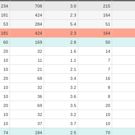
234
708
3.0
215
181
424
2.3
164
53
284
5.4
51
181
424
2.3
164
60
169
2.8
50
20
32
1.6
14
10
11
1.1
7
10
21
2.1
7
20
68
3.4
16
10
32
3.2
8
10
36
3.6
8
20
69
3.5
20
10
32
3.2
10
10
37
3.7
10
74
184
2.5
70