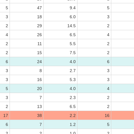
5
47
9.4
5
3
18
6.0
3
2
29
14.5
2
4
26
6.5
4
2
11
5.5
2
2
15
7.5
2
6
24
4.0
6
3
8
2.7
3
3
16
5.3
3
5
20
4.0
4
3
7
2.3
2
2
13
6.5
2
17
38
2.2
16
6
7
1.2
5
2
2
1.0
2