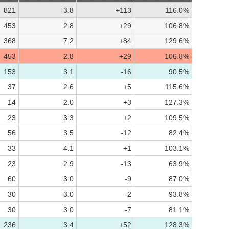
821
3.8
+113
116.0%
453
2.8
+29
106.8%
368
7.2
+84
129.6%
453
2.8
+29
106.8%
153
3.1
-16
90.5%
37
2.6
+5
115.6%
14
2.0
+3
127.3%
23
3.3
+2
109.5%
56
3.5
-12
82.4%
33
4.1
+1
103.1%
23
2.9
-13
63.9%
60
3.0
-9
87.0%
30
3.0
-2
93.8%
30
3.0
-7
81.1%
236
3.4
+52
128.3%