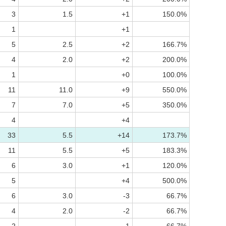
3
1.5
+1
150.0%
1
+1
5
2.5
+2
166.7%
4
2.0
+2
200.0%
1
+0
100.0%
11
11.0
+9
550.0%
7
7.0
+5
350.0%
4
+4
33
5.5
+14
173.7%
11
5.5
+5
183.3%
6
3.0
+1
120.0%
5
+4
500.0%
6
3.0
-3
66.7%
4
2.0
-2
66.7%