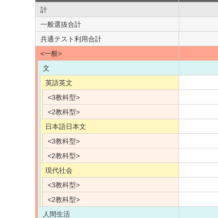
計
一般選抜合計
共通テスト利用合計
<一般>
文
英語英文
<3教科型>
<2教科型>
日本語日本文
<3教科型>
<2教科型>
現代社会
<3教科型>
<2教科型>
人間生活