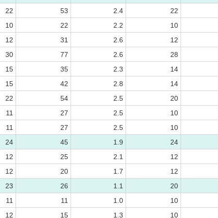
22
53
2.4
22
10
22
2.2
10
12
31
2.6
12
30
77
2.6
28
15
35
2.3
14
15
42
2.8
14
22
54
2.5
20
11
27
2.5
10
11
27
2.5
10
24
45
1.9
24
12
25
2.1
12
12
20
1.7
12
23
26
1.1
20
11
11
1.0
10
12
15
1.3
10