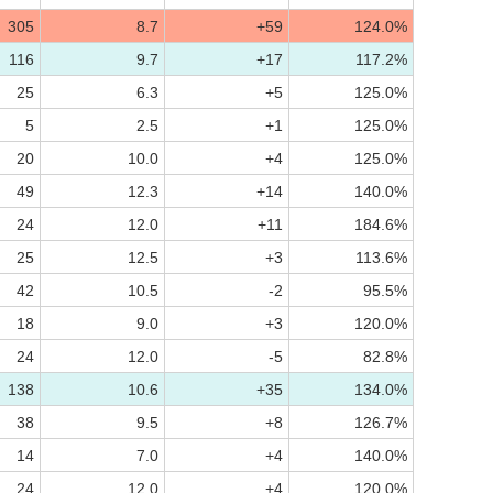
305
8.7
+59
124.0%
116
9.7
+17
117.2%
25
6.3
+5
125.0%
5
2.5
+1
125.0%
20
10.0
+4
125.0%
49
12.3
+14
140.0%
24
12.0
+11
184.6%
25
12.5
+3
113.6%
42
10.5
-2
95.5%
18
9.0
+3
120.0%
24
12.0
-5
82.8%
138
10.6
+35
134.0%
38
9.5
+8
126.7%
14
7.0
+4
140.0%
24
12.0
+4
120.0%