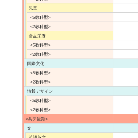
児童
<5教科型>
<2教科型>
食品栄養
<5教科型>
<2教科型>
国際文化
<5教科型>
<2教科型>
情報デザイン
<5教科型>
<2教科型>
<共テ後期>
文
英語英文