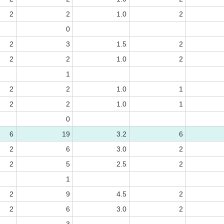
2
2
1.0
2
0
2
3
1.5
2
2
2
1.0
2
1
2
2
1.0
1
2
2
1.0
1
0
6
19
3.2
6
2
6
3.0
2
2
5
2.5
2
1
2
9
4.5
2
2
6
3.0
2