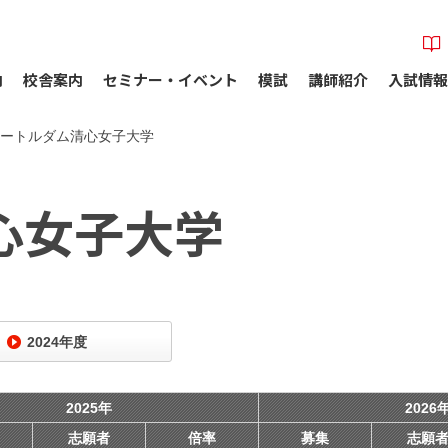
内
校舎案内
セミナー・イベント
模試
講師紹介
入試情報
ートルダム清心女子大学
心女子大学
2024年度
2025年
2026
志願者
倍率
募集
志願