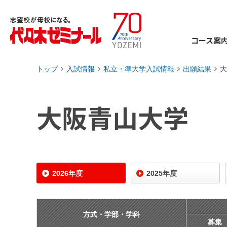
コース案
トップ
入試情報
私立・準大学入試情報
出願結果
大
›
›
›
›
大阪青山大学
2026年度
2025年度
方式・学部・学科
募集