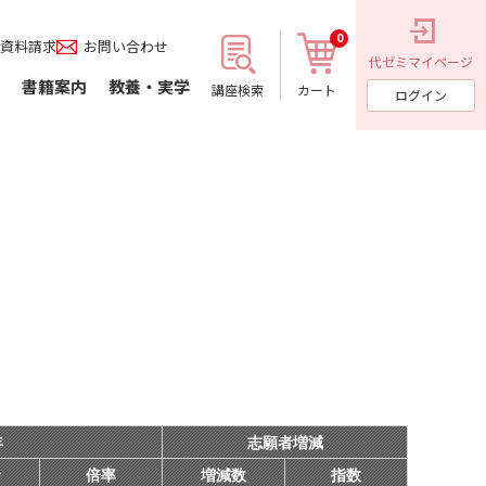
0
資料請求
お問い合わせ
代ゼミ
マイページ
書籍案内
教養・実学
講座検索
カート
ログイン
年
志願者増減
者
倍率
増減数
指数