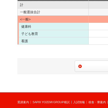
計
一般選抜合計
<一般>
健康科
子ども教育
看護
受講案内
SAPIX YOZEMI GROUP模試
入試情報
校舎・寮案内