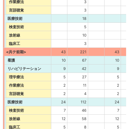
作業療法
3
言語聴覚
3
医療技術
18
検査技術
5
放射線
10
臨床工
3
<共テ前期>
43
221
43
看護
10
67
10
リハビリテーション
9
42
9
理学療法
5
27
5
作業療法
2
11
2
言語聴覚
2
4
2
医療技術
24
112
24
検査技術
7
46
7
放射線
12
58
12
臨床工
5
8
5