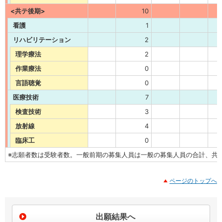
<共テ後期>
10
看護
1
リハビリテーション
2
理学療法
2
作業療法
0
言語聴覚
0
医療技術
7
検査技術
3
放射線
4
臨床工
0
※志願者数は受験者数。一般前期の募集人員は一般の募集人員の合計、共
ページのトップへ
出願結果へ