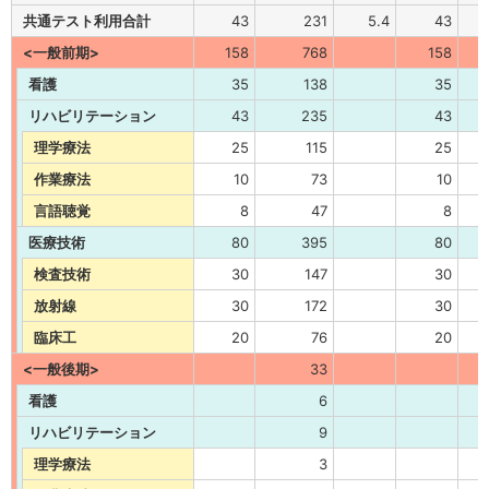
共通テスト利用合計
43
231
5.4
43
<一般前期>
158
768
158
看護
35
138
35
リハビリテーション
43
235
43
理学療法
25
115
25
作業療法
10
73
10
言語聴覚
8
47
8
医療技術
80
395
80
検査技術
30
147
30
放射線
30
172
30
臨床工
20
76
20
<一般後期>
33
看護
6
リハビリテーション
9
理学療法
3