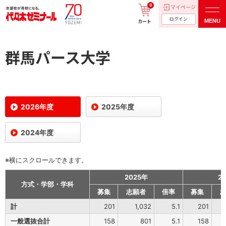
0
マイページ
ログイン
MENU
カート
群馬パース大学
2026年度
2025年度
2024年度
※横にスクロールできます。
2025年
2
方式・学部・学科
募集
志願者
倍率
募集
計
201
1,032
5.1
201
一般選抜合計
158
801
5.1
158