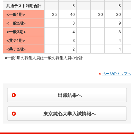
共通テスト利用合計
5
5
<一般1期>
25
40
20
30
<一般2期>
8
9
<一般3期>
4
8
<共テ1期>
3
4
<共テ2期>
2
1
※一般1期の募集人員は一般の募集人員の合計
ページのトップへ
出願結果へ
東京純心大学入試情報へ