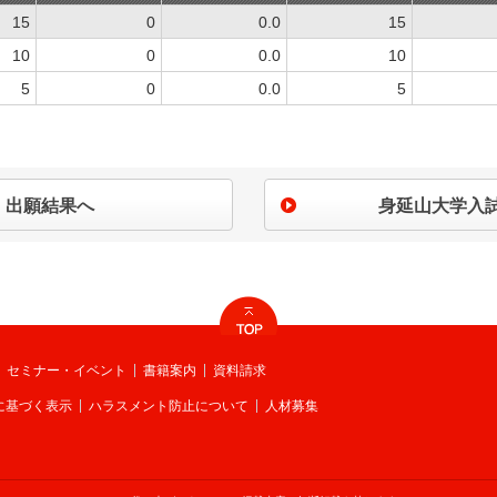
15
0
0.0
15
10
0
0.0
10
5
0
0.0
5
出願結果へ
身延山大学入
セミナー・イベント
書籍案内
資料請求
に基づく表示
ハラスメント防止について
人材募集