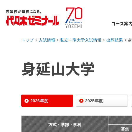
コース案
トップ
入試情報
私立・準大学入試情報
出願結果
身
›
›
›
›
身延山大学
2026年度
2025年度
方式・学部・学科
募集