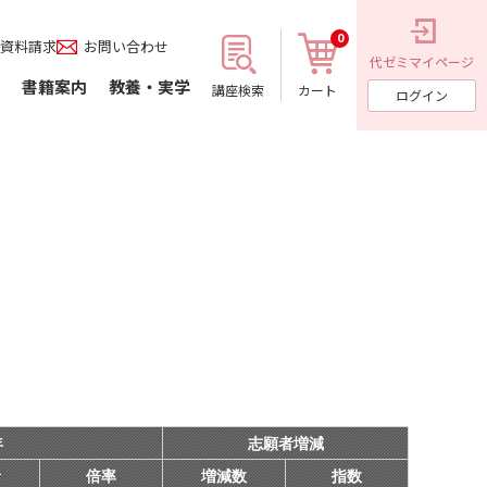
0
資料請求
お問い合わせ
代ゼミ
マイページ
書籍案内
教養・実学
講座検索
カート
ログイン
年
志願者増減
者
倍率
増減数
指数