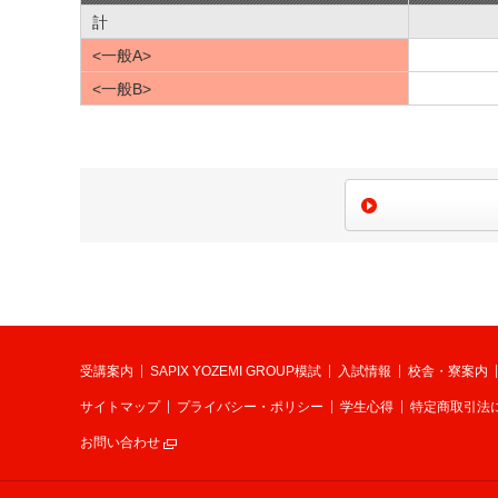
計
<一般A>
<一般B>
受講案内
SAPIX YOZEMI GROUP模試
入試情報
校舎・寮案内
サイトマップ
プライバシー・ポリシー
学生心得
特定商取引法
お問い合わせ
別ウィンドウで開く