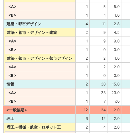
<A>
1
5
5.0
<B>
1
1
1.0
建築・都市デザイン
4
11
2.8
建築・都市・デザイン－建築
2
9
4.5
<A>
1
9
9.0
<B>
1
0
0.0
建築・都市・デザイン－都市デザイン
2
2
1.0
<A>
1
2
2.0
<B>
1
0
0.0
情報
2
30
15.0
<A>
1
23
23.0
<B>
1
7
7.0
<一般後期>
12
24
2.0
1
理工
6
12
2.0
理工－機械・航空・ロボット工
2
4
2.0