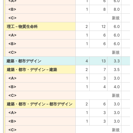
<A>
1
6
6.0
<B>
1
8
8.0
<C>
新規
理工－物質生命科
2
12
6.0
<A>
1
6
6.0
<B>
1
6
6.0
<C>
新規
建築・都市デザイン
4
13
3.3
建築・都市・デザイン－建築
2
7
3.5
<A>
1
3
3.0
<B>
1
4
4.0
<C>
新規
建築・都市・デザイン－都市デザイン
2
6
3.0
<A>
1
3
3.0
<B>
1
3
3.0
<C>
新規