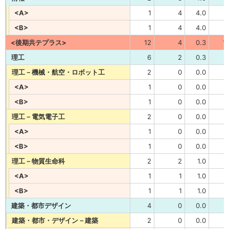
<A>
1
4
4.0
<B>
1
4
4.0
<後期共テプラス>
12
4
0.3
1
理工
6
2
0.3
理工－機械・航空・ロボット工
2
0
0.0
<A>
1
0
0.0
<B>
1
0
0.0
理工－電気電子工
2
0
0.0
<A>
1
0
0.0
<B>
1
0
0.0
理工－物質生命科
2
2
1.0
<A>
1
1
1.0
<B>
1
1
1.0
建築・都市デザイン
4
0
0.0
建築・都市・デザイン－建築
2
0
0.0