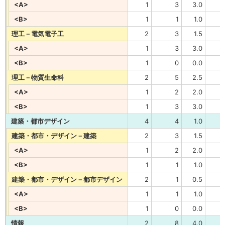
<A>
1
3
3.0
<B>
1
1
1.0
理工－電気電子工
2
3
1.5
<A>
1
3
3.0
<B>
1
0
0.0
理工－物質生命科
2
5
2.5
<A>
1
2
2.0
<B>
1
3
3.0
建築・都市デザイン
4
4
1.0
建築・都市・デザイン－建築
2
3
1.5
<A>
1
2
2.0
<B>
1
1
1.0
建築・都市・デザイン－都市デザイン
2
1
0.5
<A>
1
1
1.0
<B>
1
0
0.0
情報
2
8
4.0