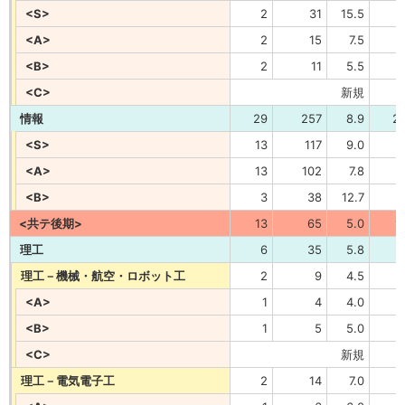
<S>
2
31
15.5
<A>
2
15
7.5
<B>
2
11
5.5
<C>
新規
情報
29
257
8.9
2
<S>
13
117
9.0
<A>
13
102
7.8
<B>
3
38
12.7
<共テ後期>
13
65
5.0
1
理工
6
35
5.8
理工－機械・航空・ロボット工
2
9
4.5
<A>
1
4
4.0
<B>
1
5
5.0
<C>
新規
理工－電気電子工
2
14
7.0