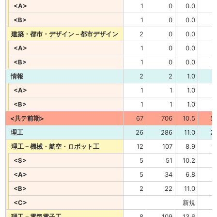
<A>
1
0
0.0
<B>
1
0
0.0
建築・都市・デザイン－都市デザイン
2
0
0.0
<A>
1
0
0.0
<B>
1
0
0.0
情報
2
2
1.0
<A>
1
1
1.0
<B>
1
1
1.0
<共テ前期>
67
706
10.5
5
理工
26
286
11.0
2
理工－機械・航空・ロボット工
12
107
8.9
1
<S>
5
51
10.2
<A>
5
34
6.8
<B>
2
22
11.0
<C>
新規
理工－電気電子工
8
109
13.6