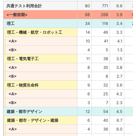
共通テスト利用合計
80
771
9.6
7
<一般前期>
68
268
3.9
6
理工
34
116
3.4
2
理工－機械・航空・ロボット工
14
46
3.3
1
<A>
10
41
4.1
<B>
4
5
1.3
理工－電気電子工
11
38
3.5
<A>
8
30
3.8
<B>
3
8
2.7
理工－物質生命科
9
32
3.6
<A>
6
25
4.2
<B>
3
7
2.3
建築・都市デザイン
12
54
4.5
1
建築・都市・デザイン－建築
6
40
6.7
<A>
4
36
9.0