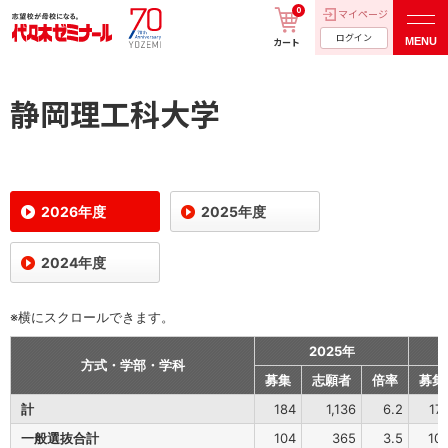
0
マイページ
ログイン
MENU
カート
静岡理工科大学
2026年度
2025年度
2024年度
※横にスクロールできます。
2025年
方式・学部・学科
募集
志願者
倍率
募集
計
184
1,136
6.2
17
一般選抜合計
104
365
3.5
10