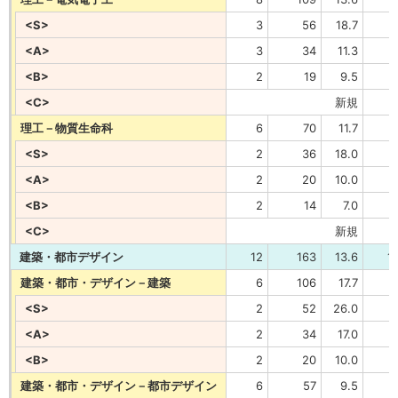
<S>
3
56
18.7
<A>
3
34
11.3
<B>
2
19
9.5
<C>
新規
理工－物質生命科
6
70
11.7
<S>
2
36
18.0
<A>
2
20
10.0
<B>
2
14
7.0
<C>
新規
建築・都市デザイン
12
163
13.6
1
建築・都市・デザイン－建築
6
106
17.7
<S>
2
52
26.0
<A>
2
34
17.0
<B>
2
20
10.0
建築・都市・デザイン－都市デザイン
6
57
9.5