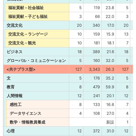
福祉貢献－社会福祉
5
119
23.8
5
福祉貢献－子ども福祉
3
66
22.0
3
交流文化
20
340
17.0
20
交流文化－ランゲージ
10
159
15.9
13
交流文化－観光
10
181
18.1
7
ビジネス
18
389
21.6
18
グローバル・コミュニケーション
5
160
32.0
5
<共テプラス型>
127
3,343
26.3
127
文
5
176
35.2
5
教育
8
479
59.9
8
人間情報
12
241
20.1
12
感性工
8
133
16.6
7
データサイエンス
4
108
27.0
4
数学・情報教員養成
新設
1
心理
12
372
31.0
12