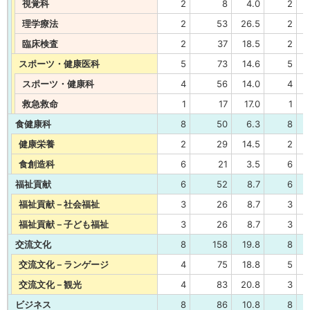
視覚科
2
8
4.0
2
理学療法
2
53
26.5
2
臨床検査
2
37
18.5
2
スポーツ・健康医科
5
73
14.6
5
スポーツ・健康科
4
56
14.0
4
救急救命
1
17
17.0
1
食健康科
8
50
6.3
8
健康栄養
2
29
14.5
2
食創造科
6
21
3.5
6
福祉貢献
6
52
8.7
6
福祉貢献－社会福祉
3
26
8.7
3
福祉貢献－子ども福祉
3
26
8.7
3
交流文化
8
158
19.8
8
交流文化－ランゲージ
4
75
18.8
5
交流文化－観光
4
83
20.8
3
ビジネス
8
86
10.8
8