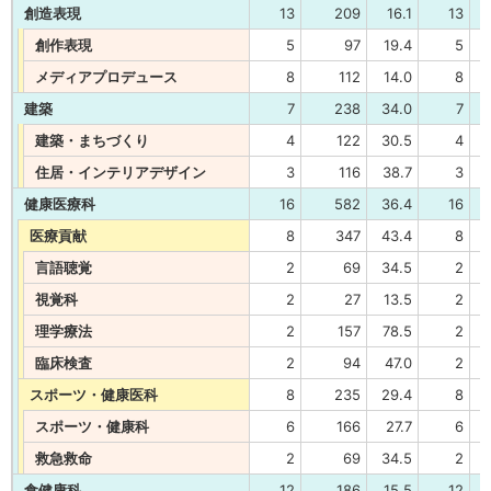
創造表現
13
209
16.1
13
創作表現
5
97
19.4
5
メディアプロデュース
8
112
14.0
8
建築
7
238
34.0
7
建築・まちづくり
4
122
30.5
4
住居・インテリアデザイン
3
116
38.7
3
健康医療科
16
582
36.4
16
医療貢献
8
347
43.4
8
言語聴覚
2
69
34.5
2
視覚科
2
27
13.5
2
理学療法
2
157
78.5
2
臨床検査
2
94
47.0
2
スポーツ・健康医科
8
235
29.4
8
スポーツ・健康科
6
166
27.7
6
救急救命
2
69
34.5
2
食健康科
12
186
15.5
12