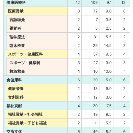
健康医療科
12
109
9.1
12
医療貢献
8
72
9.0
8
言語聴覚
2
7
3.5
2
視覚科
2
5
2.5
2
理学療法
2
31
15.5
2
臨床検査
2
29
14.5
2
スポーツ・健康医科
4
37
9.3
4
スポーツ・健康科
3
27
9.0
3
救急救命
1
10
10.0
1
食健康科
6
30
5.0
6
健康栄養
2
18
9.0
2
食創造科
4
12
3.0
4
福祉貢献
4
30
7.5
4
福祉貢献－社会福祉
2
19
9.5
2
福祉貢献－子ども福祉
2
11
5.5
2
交流文化
6
49
8.2
6