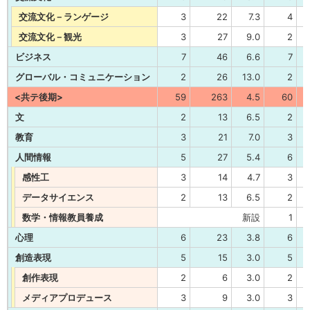
交流文化－ランゲージ
3
22
7.3
4
交流文化－観光
3
27
9.0
2
ビジネス
7
46
6.6
7
グローバル・コミュニケーション
2
26
13.0
2
<共テ後期>
59
263
4.5
60
文
2
13
6.5
2
教育
3
21
7.0
3
人間情報
5
27
5.4
6
感性工
3
14
4.7
3
データサイエンス
2
13
6.5
2
数学・情報教員養成
新設
1
心理
6
23
3.8
6
創造表現
5
15
3.0
5
創作表現
2
6
3.0
2
メディアプロデュース
3
9
3.0
3