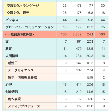
交流文化－ランゲージ
23
178
7.7
30
交流文化－観光
26
176
6.8
18
ビジネス
44
430
9.8
44
グローバル・コミュニケーション
15
199
13.3
15
<一般前期2教科型>
160
3,852
24.1
160
文
7
191
27.3
7
教育
11
479
43.5
11
人間情報
14
284
20.3
14
感性工
9
147
16.3
8
データサイエンス
5
137
27.4
4
数学・情報教員養成
新設
2
心理
15
414
27.6
15
創造表現
15
219
14.6
15
創作表現
6
102
17.0
6
メディアプロデュース
9
117
13.0
9