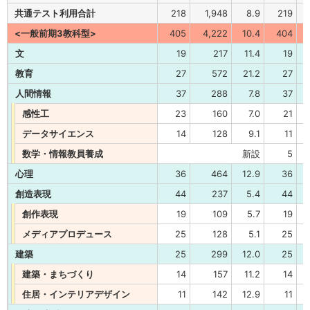
共通テスト利用合計
218
1,948
8.9
219
<一般前期3教科型>
405
4,222
10.4
404
文
19
217
11.4
19
教育
27
572
21.2
27
人間情報
37
288
7.8
37
感性工
23
160
7.0
21
データサイエンス
14
128
9.1
11
数学・情報教員養成
新設
5
心理
36
464
12.9
36
創造表現
44
237
5.4
44
創作表現
19
109
5.7
19
メディアプロデュース
25
128
5.1
25
建築
25
299
12.0
25
建築・まちづくり
14
157
11.2
14
住居・インテリアデザイン
11
142
12.9
11