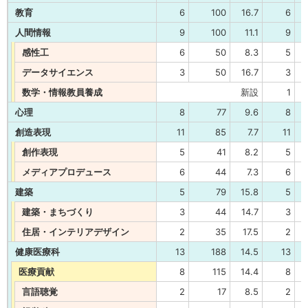
教育
6
100
16.7
6
人間情報
9
100
11.1
9
感性工
6
50
8.3
5
データサイエンス
3
50
16.7
3
数学・情報教員養成
新設
1
心理
8
77
9.6
8
創造表現
11
85
7.7
11
創作表現
5
41
8.2
5
メディアプロデュース
6
44
7.3
6
建築
5
79
15.8
5
建築・まちづくり
3
44
14.7
3
住居・インテリアデザイン
2
35
17.5
2
健康医療科
13
188
14.5
13
医療貢献
8
115
14.4
8
言語聴覚
2
17
8.5
2