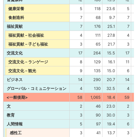
健康栄養
5
118
23.6
5
食創造科
7
68
9.7
7
福祉貢献
7
176
25.1
7
福祉貢献－社会福祉
4
111
27.8
4
福祉貢献－子ども福祉
3
65
21.7
3
交流文化
17
264
15.5
17
交流文化－ランゲージ
8
129
16.1
11
交流文化－観光
9
135
15.0
6
ビジネス
14
290
20.7
14
グローバル・コミュニケーション
4
130
32.5
4
<一般後期>
58
1,065
18.4
59
文
2
46
23.0
2
教育
3
90
30.0
3
人間情報
5
97
19.4
6
感性工
3
41
13.7
3