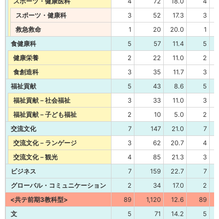
スポーツ・健康医科
4
72
18.0
4
スポーツ・健康科
3
52
17.3
3
救急救命
1
20
20.0
1
食健康科
5
57
11.4
5
健康栄養
2
22
11.0
2
食創造科
3
35
11.7
3
福祉貢献
5
43
8.6
5
福祉貢献－社会福祉
3
33
11.0
3
福祉貢献－子ども福祉
2
10
5.0
2
交流文化
7
147
21.0
7
交流文化－ランゲージ
3
62
20.7
4
交流文化－観光
4
85
21.3
3
ビジネス
7
159
22.7
7
グローバル・コミュニケーション
2
34
17.0
2
<共テ前期3教科型>
89
1,120
12.6
89
文
5
71
14.2
5