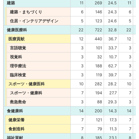
建築
11
269
24.5
11
建築・まちづくり
6
146
24.3
6
住居・インテリアデザイン
5
123
24.6
5
健康医療科
22
722
32.8
22
医療貢献
12
440
36.7
12
言語聴覚
3
101
33.7
3
視覚科
3
32
10.7
3
理学療法
3
188
62.7
3
臨床検査
3
119
39.7
3
スポーツ・健康医科
10
282
28.2
10
スポーツ・健康科
7
194
27.7
7
救急救命
3
88
29.3
3
食健康科
14
200
14.3
14
健康栄養
7
121
17.3
7
食創造科
7
79
11.3
7
福祉貢献
8
185
23.1
8