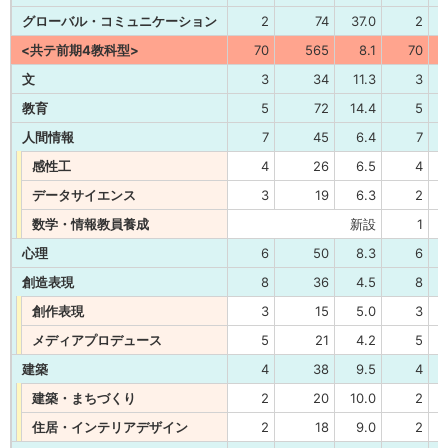
グローバル・コミュニケーション
2
74
37.0
2
<共テ前期4教科型>
70
565
8.1
70
文
3
34
11.3
3
教育
5
72
14.4
5
人間情報
7
45
6.4
7
感性工
4
26
6.5
4
データサイエンス
3
19
6.3
2
数学・情報教員養成
新設
1
心理
6
50
8.3
6
創造表現
8
36
4.5
8
創作表現
3
15
5.0
3
メディアプロデュース
5
21
4.2
5
建築
4
38
9.5
4
建築・まちづくり
2
20
10.0
2
住居・インテリアデザイン
2
18
9.0
2