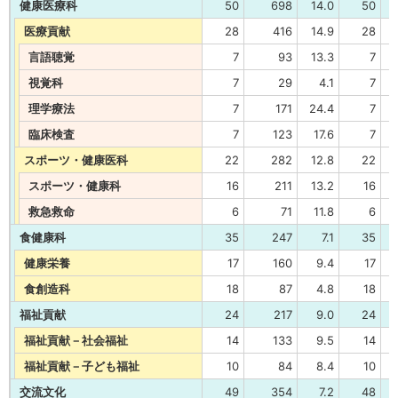
健康医療科
50
698
14.0
50
医療貢献
28
416
14.9
28
言語聴覚
7
93
13.3
7
視覚科
7
29
4.1
7
理学療法
7
171
24.4
7
臨床検査
7
123
17.6
7
スポーツ・健康医科
22
282
12.8
22
スポーツ・健康科
16
211
13.2
16
救急救命
6
71
11.8
6
食健康科
35
247
7.1
35
健康栄養
17
160
9.4
17
食創造科
18
87
4.8
18
福祉貢献
24
217
9.0
24
福祉貢献－社会福祉
14
133
9.5
14
福祉貢献－子ども福祉
10
84
8.4
10
交流文化
49
354
7.2
48