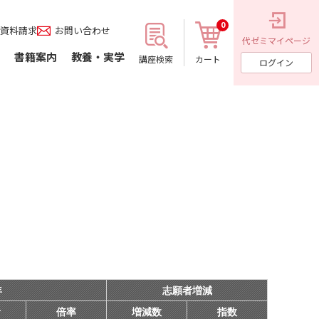
0
資料請求
お問い合わせ
代ゼミ
マイページ
書籍案内
教養・実学
講座検索
カート
ログイン
年
志願者増減
者
倍率
増減数
指数