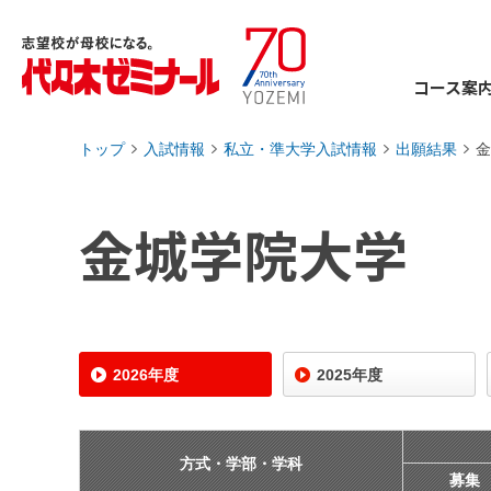
コース案
トップ
入試情報
私立・準大学入試情報
出願結果
金
›
›
›
›
金城学院大学
2026年度
2025年度
方式・学部・学科
募集