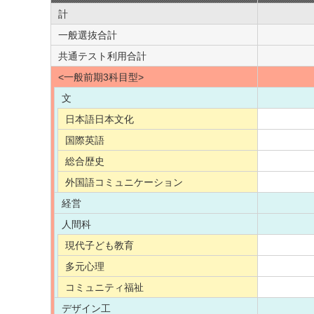
計
一般選抜合計
共通テスト利用合計
<一般前期3科目型>
文
日本語日本文化
国際英語
総合歴史
外国語コミュニケーション
経営
人間科
現代子ども教育
多元心理
コミュニティ福祉
デザイン工