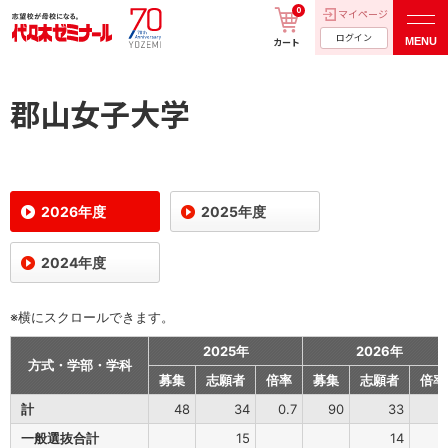
0
マイページ
ログイン
MENU
カート
郡山女子大学
2026年度
2025年度
2024年度
※横にスクロールできます。
2025年
2026年
方式・学部・学科
募集
志願者
倍率
募集
志願者
倍率
計
48
34
0.7
90
33
一般選抜合計
15
14