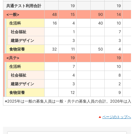
共通テスト利用合計
19
19
<一般>
48
15
90
14
生活科
16
4
40
10
社会福祉
1
7
建築デザイン
3
3
食物栄養
32
11
50
4
<共テ>
19
19
生活科
7
10
社会福祉
4
8
建築デザイン
3
2
食物栄養
12
9
※2025年は一般の募集人員は一般・共テの募集人員の合計。2026年は入
ページのトップへ