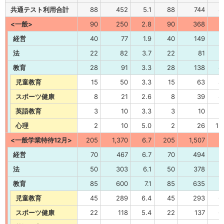
共通テスト利用合計
88
452
5.1
88
744
8
<一般>
90
250
2.8
90
368
4
経営
40
77
1.9
40
149
3
法
22
82
3.7
22
81
3
教育
28
91
3.3
28
138
4
児童教育
15
50
3.3
15
63
4
スポーツ健康
8
21
2.6
8
39
4
英語教育
3
10
3.3
3
10
3
心理
2
10
5.0
2
26
13
<一般学業特待12月>
205
1,370
6.7
205
1,507
7
経営
70
467
6.7
70
494
7
法
50
303
6.1
50
378
7
教育
85
600
7.1
85
635
7
児童教育
45
289
6.4
45
293
6
スポーツ健康
22
118
5.4
22
137
6