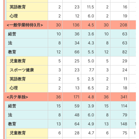
英語教育
2
23
11.5
2
16
8
心理
2
12
6.0
2
19
9
<一般学業特待3月>
30
136
4.5
30
208
6
経営
10
36
3.6
10
63
6
法
8
34
4.3
8
63
7
教育
12
66
5.5
12
82
6
児童教育
5
25
5.0
5
29
5
スポーツ健康
3
23
7.7
3
24
8
英語教育
2
5
2.5
2
11
5
心理
2
13
6.5
2
18
9
<共テ単独>
36
171
4.8
36
341
9
経営
15
59
3.9
15
114
7
法
8
48
6.0
8
79
9
教育
13
64
4.9
13
148
11
児童教育
6
28
4.7
6
75
12