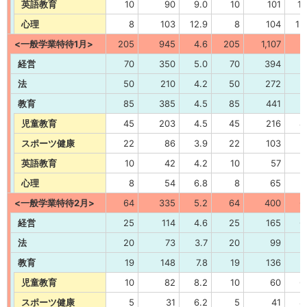
英語教育
10
90
9.0
10
101
10
心理
8
103
12.9
8
104
13
<一般学業特待1月>
205
945
4.6
205
1,107
5
経営
70
350
5.0
70
394
5
法
50
210
4.2
50
272
5
教育
85
385
4.5
85
441
5
児童教育
45
203
4.5
45
216
4
スポーツ健康
22
86
3.9
22
103
4
英語教育
10
42
4.2
10
57
5
心理
8
54
6.8
8
65
8
<一般学業特待2月>
64
335
5.2
64
400
6
経営
25
114
4.6
25
165
6
法
20
73
3.7
20
99
5
教育
19
148
7.8
19
136
7
児童教育
10
82
8.2
10
60
6
スポーツ健康
5
31
6.2
5
41
8