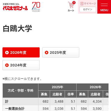
0
マイページ
ログイン
MENU
カート
白鴎大学
2026年度
2025年度
2024年度
※横にスクロールできます。
2025年
2026年
方式・学部・学科
募集
志願者
倍率
募集
志願者
倍
計
682
3,488
5.1
682
4,334
6
一般選抜合計
594
3,036
5.1
594
3,590
6