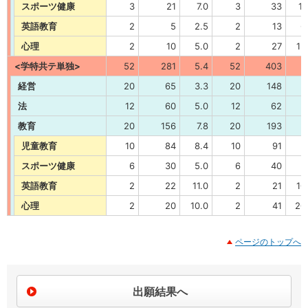
スポーツ健康
3
21
7.0
3
33
11
英語教育
2
5
2.5
2
13
6
心理
2
10
5.0
2
27
13
<学特共テ単独>
52
281
5.4
52
403
7
経営
20
65
3.3
20
148
7
法
12
60
5.0
12
62
5
教育
20
156
7.8
20
193
9
児童教育
10
84
8.4
10
91
9
スポーツ健康
6
30
5.0
6
40
6
英語教育
2
22
11.0
2
21
10
心理
2
20
10.0
2
41
20
ページのトップへ
出願結果へ