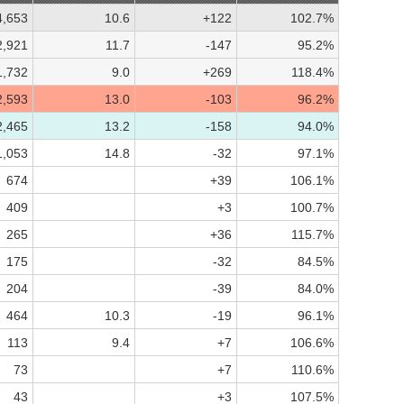
4,653
10.6
+122
102.7%
2,921
11.7
-147
95.2%
1,732
9.0
+269
118.4%
2,593
13.0
-103
96.2%
2,465
13.2
-158
94.0%
1,053
14.8
-32
97.1%
674
+39
106.1%
409
+3
100.7%
265
+36
115.7%
175
-32
84.5%
204
-39
84.0%
464
10.3
-19
96.1%
113
9.4
+7
106.6%
73
+7
110.6%
43
+3
107.5%