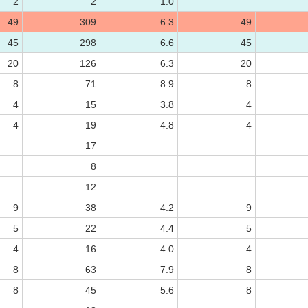
2
2
1.0
49
309
6.3
49
45
298
6.6
45
20
126
6.3
20
8
71
8.9
8
4
15
3.8
4
4
19
4.8
4
17
8
12
9
38
4.2
9
5
22
4.4
5
4
16
4.0
4
8
63
7.9
8
8
45
5.6
8