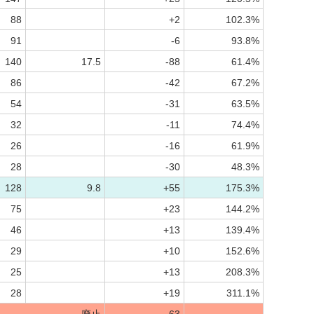
88
+2
102.3%
91
-6
93.8%
140
17.5
-88
61.4%
86
-42
67.2%
54
-31
63.5%
32
-11
74.4%
26
-16
61.9%
28
-30
48.3%
128
9.8
+55
175.3%
75
+23
144.2%
46
+13
139.4%
29
+10
152.6%
25
+13
208.3%
28
+19
311.1%