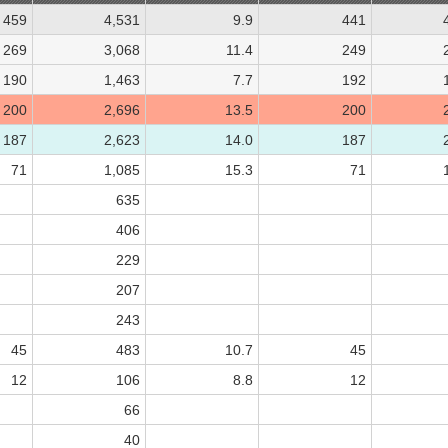
459
4,531
9.9
441
269
3,068
11.4
249
190
1,463
7.7
192
200
2,696
13.5
200
187
2,623
14.0
187
71
1,085
15.3
71
635
406
229
207
243
45
483
10.7
45
12
106
8.8
12
66
40