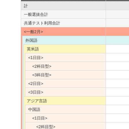
計
一般選抜合計
共通テスト利用合計
<一般2月>
外国語
英米語
<1日目>
<2科目型>
<3科目型>
<2日目>
<3日目>
アジア言語
中国語
<1日目>
<2科目型>