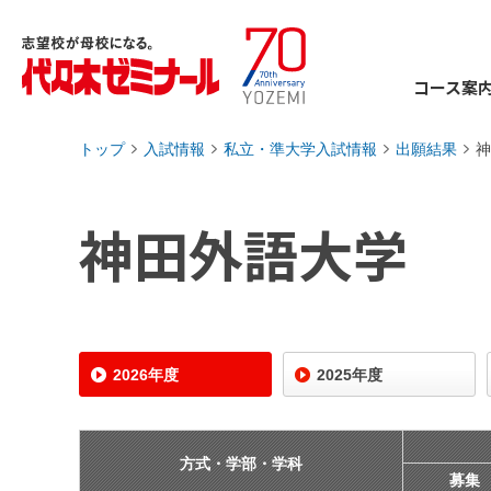
コース案
トップ
入試情報
私立・準大学入試情報
出願結果
神
›
›
›
›
神田外語大学
2026年度
2025年度
方式・学部・学科
募集