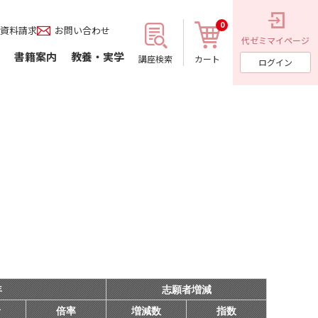
0
資料請求
お問い合わせ
代ゼミ
マイページ
書籍案内
教養・実学
講座検索
カート
ログイン
年
志願者増減
者
倍率
増減数
指数