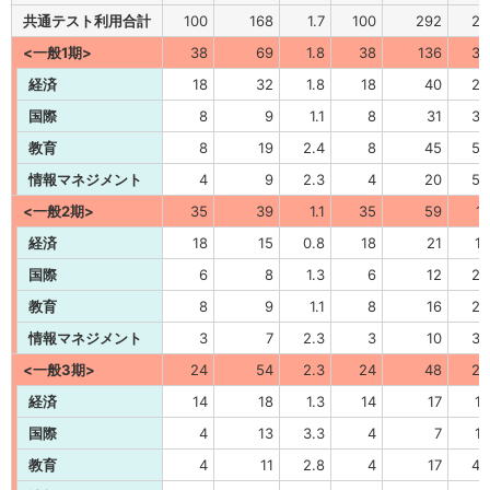
共通テスト利用合計
100
168
1.7
100
292
2.
<一般1期>
38
69
1.8
38
136
3.
経済
18
32
1.8
18
40
2.
国際
8
9
1.1
8
31
3.
教育
8
19
2.4
8
45
5.
情報マネジメント
4
9
2.3
4
20
5.
<一般2期>
35
39
1.1
35
59
1.
経済
18
15
0.8
18
21
1.
国際
6
8
1.3
6
12
2.
教育
8
9
1.1
8
16
2.
情報マネジメント
3
7
2.3
3
10
3.
<一般3期>
24
54
2.3
24
48
2.
経済
14
18
1.3
14
17
1.
国際
4
13
3.3
4
7
1.
教育
4
11
2.8
4
17
4.