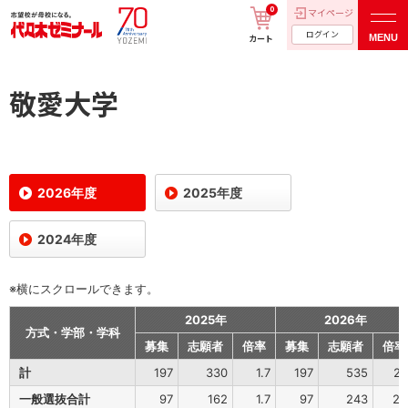
0
マイページ
ログイン
MENU
カート
敬愛大学
2026年度
2025年度
2024年度
※横にスクロールできます。
2025年
2026年
方式・学部・学科
募集
志願者
倍率
募集
志願者
倍率
計
197
330
1.7
197
535
2.
一般選抜合計
97
162
1.7
97
243
2.