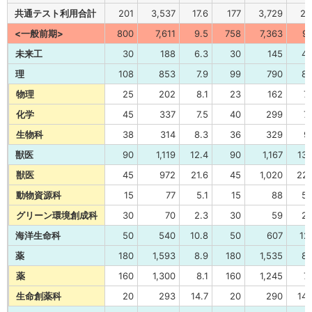
共通テスト利用合計
201
3,537
17.6
177
3,729
21.
<一般前期>
800
7,611
9.5
758
7,363
9.
未来工
30
188
6.3
30
145
4.
理
108
853
7.9
99
790
8.
物理
25
202
8.1
23
162
7.
化学
45
337
7.5
40
299
7.
生物科
38
314
8.3
36
329
9.
獣医
90
1,119
12.4
90
1,167
13.
獣医
45
972
21.6
45
1,020
22.
動物資源科
15
77
5.1
15
88
5.
グリーン環境創成科
30
70
2.3
30
59
2.
海洋生命科
50
540
10.8
50
607
12.
薬
180
1,593
8.9
180
1,535
8.
薬
160
1,300
8.1
160
1,245
7.
生命創薬科
20
293
14.7
20
290
14.