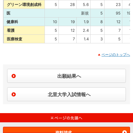
グリーン環境創成科
5
28
5.6
5
23
4.
医
新規
5
95
19.
健康科
10
19
1.9
8
12
1.
看護
5
12
2.4
5
7
1.
医療検査
5
7
1.4
3
5
1.
ページのトップへ
出願結果へ
北里大学入試情報へ
資料請求