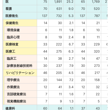
医
75
1,891
25.2
65
1,769
27.
看護
70
631
9.0
70
520
7.
医療衛生
137
732
5.3
137
787
5.
保健衛生
14
30
2.1
14
21
1.
環境保健
6
11
1.8
6
10
1.
臨床心理
8
19
2.4
8
11
1.
医療検査
33
222
6.7
33
229
6.
医療工
44
275
6.3
44
320
7.
臨床工
14
38
2.7
14
47
3.
診療放射線技術科
30
237
7.9
30
273
9.
リハビリテーション
46
205
4.5
46
217
4.
理学療法
20
144
7.2
20
158
7.
作業療法
12
41
3.4
12
32
2.
言語聴覚療法
7
11
1.6
7
22
3.
視覚機能療法
7
9
1.3
7
5
0.
健康科
60
64
1.1
37
43
1.