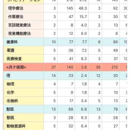
理学療法
3
145
48.3
3
92
30.
作業療法
3
47
15.7
3
30
10.
言語聴覚療法
2
8
4.0
2
13
6.
視覚機能療法
2
12
6.0
2
8
4.
健康科
10
77
7.7
8
86
10.
看護
5
36
7.2
5
49
9.
医療検査
5
41
8.2
3
37
12.
<共テ後期>
37
140
3.8
38
215
5.
理
14
33
2.4
12
30
2.
物理
4
7
1.8
4
7
1.
化学
5
9
1.8
3
10
3.
生物科
5
17
3.4
5
13
2.
獣医
13
88
6.8
13
78
6.
獣医
3
28
9.3
3
28
9.
動物資源科
5
32
6.4
5
27
5.