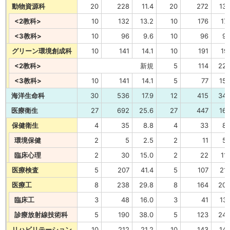
動物資源科
20
228
11.4
20
272
13.
<2教科>
10
132
13.2
10
176
17.
<3教科>
10
96
9.6
10
96
9.
グリーン環境創成科
10
141
14.1
10
191
19.
<2教科>
新規
5
114
22.
<3教科>
10
141
14.1
5
77
15.
海洋生命科
30
536
17.9
12
415
34.
医療衛生
27
692
25.6
27
447
16.
保健衛生
4
35
8.8
4
33
8.
環境保健
2
5
2.5
2
11
5.
臨床心理
2
30
15.0
2
22
11.
医療検査
5
207
41.4
5
107
21.
医療工
8
238
29.8
8
164
20.
臨床工
3
48
16.0
3
41
13.
診療放射線技術科
5
190
38.0
5
123
24.
リハビリテーション
10
212
21.2
10
143
14.