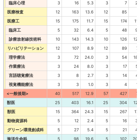
臨床心理
3
16
5.3
3
7
2.
医療検査
12
163
13.6
12
85
7
医療工
15
175
11.7
15
174
11.
臨床工
5
32
6.4
5
48
9.
診療放射線技術科
10
143
14.3
10
126
12.
リハビリテーション
12
107
8.9
12
89
7.
理学療法
3
72
24.0
3
54
18.
作業療法
3
24
8.0
3
17
5.
言語聴覚療法
3
8
2.7
3
14
4.
視覚機能療法
3
3
1.0
3
4
1.
<一般後期>
40
517
12.9
57
427
7.
獣医
25
403
16.1
25
304
12.
獣医
15
364
24.3
15
267
17.
動物資源科
5
12
2.4
5
16
3.
グリーン環境創成科
5
27
5.4
5
21
4.
海洋生命科
5
98
19.6
5
102
20.