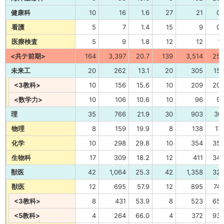
健康科
10
16
1.6
27
21
0.
看護
5
7
1.4
15
9
0.
医療検査
5
9
1.8
12
12
1.
<共テ前期>
164
3,397
20.7
139
3,514
25.
未来工
20
262
13.1
20
305
15.
<3教科>
10
156
15.6
10
209
20.
<数学力>
10
106
10.6
10
96
9.
理
35
766
21.9
30
903
30.
物理
8
159
19.9
8
138
17.
化学
10
298
29.8
10
354
35.
生物科
17
309
18.2
12
411
34.
獣医
42
1,064
25.3
42
1,358
32.
獣医
12
695
57.9
12
895
74.
<3教科>
8
431
53.9
8
523
65.
<5教科>
4
264
66.0
4
372
93.