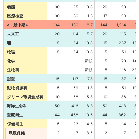
看護
30
25
0.8
20
20
1.
医療検査
30
39
1.3
17
23
1.
<一般中期>
134
1,169
8.7
144
1,214
8.
未来工
20
114
5.7
20
115
5.
理
5
54
10.8
15
237
15.
物理
5
54
10.8
5
51
10.
化学
新規
5
70
14.
生物科
新規
5
116
23.
獣医
15
117
7.8
15
87
5.
動物資源科
5
59
11.8
5
51
10.
グリーン環境創成科
10
58
5.8
10
36
3.
海洋生命科
50
416
8.3
50
413
8.
医療衛生
44
468
10.6
44
362
8.
保健衛生
5
23
4.6
5
14
2.
環境保健
2
7
3.5
2
7
3.