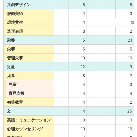
共創デザイン
5
5
服飾美術
1
3
環境共生
1
募
造形表現
3
2
栄養
15
21
栄養
5
5
管理栄養
10
16
児童
12
9
児童
8
7
児童
4
3
育児支援
4
4
初等教育
4
2
文
14
25
英語コミュニケーション
0
3
心理カウンセリング
10
16