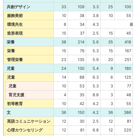
共創デザイン
33
109
3.3
25
100
服飾美術
10
38
3.8
10
55
環境共生
8
34
4.3
募
造形表現
15
37
2.5
15
45
栄養
38
214
5.6
35
418
栄養
15
79
5.3
15
167
管理栄養
23
135
5.9
20
251
児童
24
130
5.4
9
180
児童
14
88
6.3
6
125
児童
10
53
5.3
3
77
育児支援
4
35
8.8
3
48
初等教育
10
42
4.2
3
55
文
36
150
4.2
36
386
英語コミュニケーション
12
30
2.5
12
81
心理カウンセリング
12
81
6.8
12
220