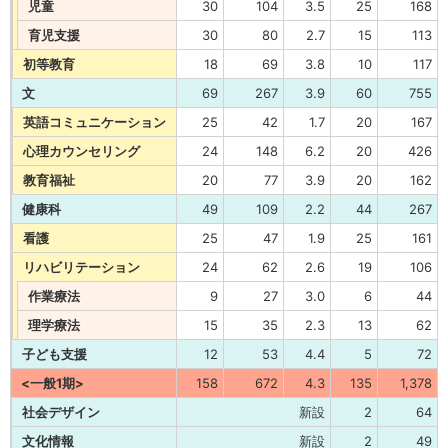
児童
30
104
3.5
25
168
育児支援
30
80
2.7
15
113
初等教育
18
69
3.8
10
117
文
69
267
3.9
60
755
英語コミュニケーション
25
42
1.7
20
167
心理カウンセリング
24
148
6.2
20
426
教育福祉
20
77
3.9
20
162
健康科
49
109
2.2
44
267
看護
25
47
1.9
25
161
リハビリテーション
24
62
2.6
19
106
作業療法
9
27
3.0
6
44
理学療法
15
35
2.3
13
62
子ども支援
12
53
4.4
5
72
<一般1期>
158
672
4.3
135
1,378
社会デザイン
新設
2
64
文化情報
新設
2
49