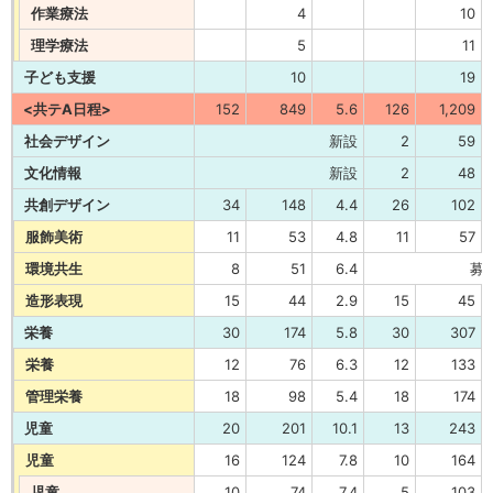
作業療法
4
10
理学療法
5
11
子ども支援
10
19
<共テA日程>
152
849
5.6
126
1,209
社会デザイン
新設
2
59
文化情報
新設
2
48
共創デザイン
34
148
4.4
26
102
服飾美術
11
53
4.8
11
57
環境共生
8
51
6.4
募
造形表現
15
44
2.9
15
45
栄養
30
174
5.8
30
307
栄養
12
76
6.3
12
133
管理栄養
18
98
5.4
18
174
児童
20
201
10.1
13
243
児童
16
124
7.8
10
164
児童
10
74
7.4
5
103