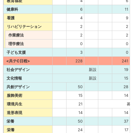
教育福祉
4
6
健康科
6
11
看護
4
9
リハビリテーション
2
2
作業療法
2
2
理学療法
0
0
子ども支援
3
0
<共テC日程>
228
241
社会デザイン
新設
19
文化情報
新設
15
共創デザイン
50
28
服飾美術
15
14
環境共生
21
募
造形表現
14
14
栄養
50
37
栄養
24
17