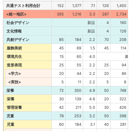
共通テスト利用合計
152
1,077
7.1
126
1,450
<統一地区>
365
1,216
3.3
287
2,734
社会デザイン
新設
4
160
文化情報
新設
4
126
共創デザイン
85
184
2.2
70
208
服飾美術
45
69
1.5
45
114
環境共生
15
60
4.0
募
造形表現
25
55
2.2
25
94
<学力>
20
44
2.2
20
86
<実技>
5
11
2.2
5
8
栄養
72
350
4.9
50
748
栄養
30
139
4.6
20
322
管理栄養
42
211
5.0
30
426
児童
78
253
3.2
50
398
児童
60
184
3.1
40
281