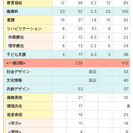
教育福祉
12
39
3.3
12
85
健康科
23
52
2.3
23
143
看護
15
27
1.8
15
92
リハビリテーション
8
25
3.1
8
51
作業療法
2
12
6.0
2
22
理学療法
6
13
2.2
6
29
子ども支援
4
17
4.3
3
38
<一般2期>
239
612
社会デザイン
新設
43
文化情報
新設
40
共創デザイン
53
57
服飾美術
21
32
環境共生
17
募
造形表現
15
25
<学力>
11
19
<実技>
4
6