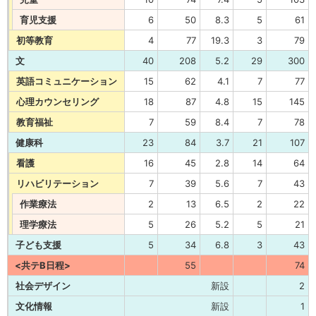
育児支援
6
50
8.3
5
61
初等教育
4
77
19.3
3
79
文
40
208
5.2
29
300
英語コミュニケーション
15
62
4.1
7
77
心理カウンセリング
18
87
4.8
15
145
教育福祉
7
59
8.4
7
78
健康科
23
84
3.7
21
107
看護
16
45
2.8
14
64
リハビリテーション
7
39
5.6
7
43
作業療法
2
13
6.5
2
22
理学療法
5
26
5.2
5
21
子ども支援
5
34
6.8
3
43
<共テB日程>
55
74
社会デザイン
新設
2
文化情報
新設
1