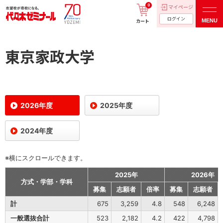
0
マイページ
ログイン
MENU
カート
東京家政大学
2026年度
2025年度
2024年度
※横にスクロールできます。
2025年
2026年
方式・学部・学科
募集
志願者
倍率
募集
志願者
計
675
3,259
4.8
548
6,248
一般選抜合計
523
2,182
4.2
422
4,798