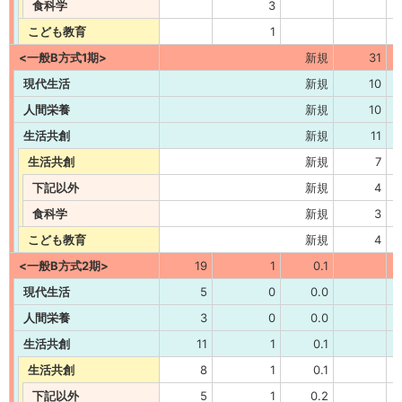
食科学
3
こども教育
1
<一般B方式1期>
新規
31
現代生活
新規
10
人間栄養
新規
10
生活共創
新規
11
生活共創
新規
7
下記以外
新規
4
食科学
新規
3
こども教育
新規
4
<一般B方式2期>
19
1
0.1
現代生活
5
0
0.0
人間栄養
3
0
0.0
生活共創
11
1
0.1
生活共創
8
1
0.1
下記以外
5
1
0.2