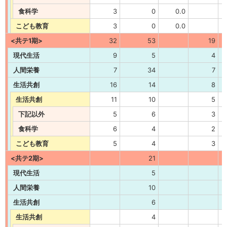
食科学
3
0
0.0
こども教育
3
0
0.0
<共テ1期>
32
53
19
現代生活
9
5
4
人間栄養
7
34
7
生活共創
16
14
8
生活共創
11
10
5
下記以外
5
6
3
食科学
6
4
2
こども教育
5
4
3
<共テ2期>
21
現代生活
5
人間栄養
10
生活共創
6
生活共創
4