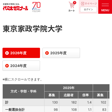
0
マイページ
ログイン
MENU
カート
東京家政学院大学
2026年度
2025年度
2024年度
※横にスクロールできます。
2025年
方式・学部・学科
募集
志願者
倍率
募集
計
130
182
1.4
102
一般選抜合計
98
108
1.1
83