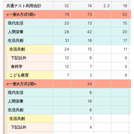
共通テスト利用合計
32
74
2.3
19
<一般A方式1期>
79
73
52
現代生活
20
13
15
人間栄養
28
42
20
生活共創
31
18
17
生活共創
24
15
11
下記以外
12
8
6
食科学
12
7
5
こども教育
7
3
6
<一般A方式2期>
34
現代生活
8
人間栄養
18
生活共創
8
生活共創
7
下記以外
4