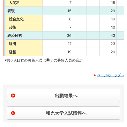
人間科
7
15
表現
15
29
総合文化
8
19
芸術
7
10
経済経営
36
43
経済
17
23
経営
19
20
※共テA日程の募集人員は共テの募集人員の合計
ページのトップへ
出願結果へ
和光大学入試情報へ