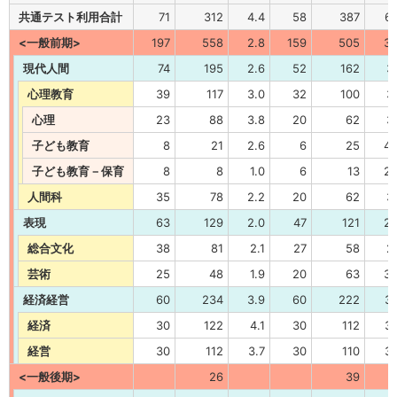
共通テスト利用合計
71
312
4.4
58
387
6.
<一般前期>
197
558
2.8
159
505
3.
現代人間
74
195
2.6
52
162
3.
心理教育
39
117
3.0
32
100
3.
心理
23
88
3.8
20
62
3.
子ども教育
8
21
2.6
6
25
4.
子ども教育－保育
8
8
1.0
6
13
2.
人間科
35
78
2.2
20
62
3.
表現
63
129
2.0
47
121
2.
総合文化
38
81
2.1
27
58
2.
芸術
25
48
1.9
20
63
3.
経済経営
60
234
3.9
60
222
3.
経済
30
122
4.1
30
112
3.
経営
30
112
3.7
30
110
3.
<一般後期>
26
39