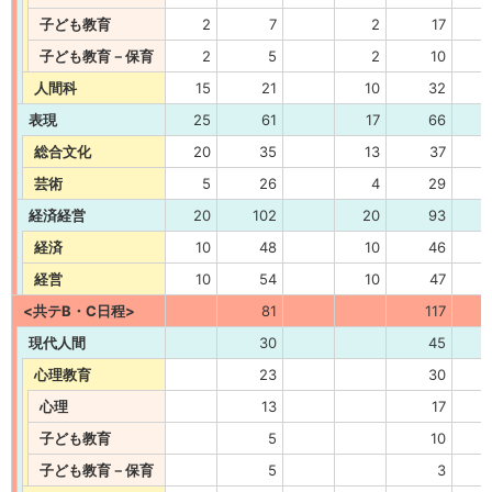
子ども教育
2
7
2
17
子ども教育－保育
2
5
2
10
人間科
15
21
10
32
表現
25
61
17
66
総合文化
20
35
13
37
芸術
5
26
4
29
経済経営
20
102
20
93
経済
10
48
10
46
経営
10
54
10
47
<共テB・C日程>
81
117
現代人間
30
45
心理教育
23
30
心理
13
17
子ども教育
5
10
子ども教育－保育
5
3