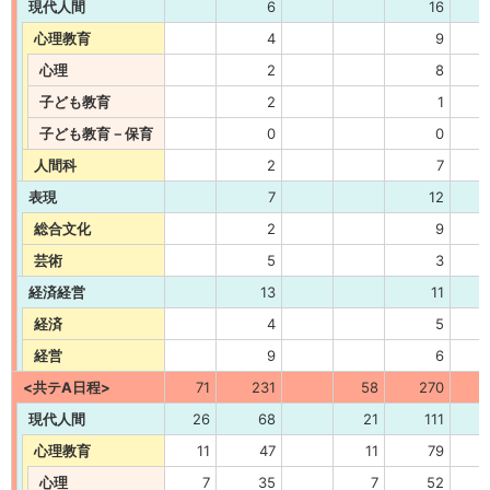
現代人間
6
16
心理教育
4
9
心理
2
8
子ども教育
2
1
子ども教育－保育
0
0
人間科
2
7
表現
7
12
総合文化
2
9
芸術
5
3
経済経営
13
11
経済
4
5
経営
9
6
<共テA日程>
71
231
58
270
現代人間
26
68
21
111
心理教育
11
47
11
79
心理
7
35
7
52