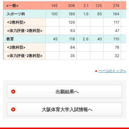
<一般>
145
308
2.1
125
274
2
スポーツ科
100
189
1.9
85
164
<2教科型>
126
117
<体力評価･2教科型>
63
47
教育
45
119
2.6
40
110
2
<2教科型>
84
78
<体力評価･2教科型>
35
32
ページのトップへ
出願結果へ
大阪体育大学入試情報へ