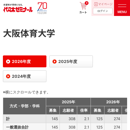
0
マイページ
ログイン
MENU
カート
大阪体育大学
2026年度
2025年度
2024年度
※横にスクロールできます。
2025年
2026年
方式・学部・学科
募集
志願者
倍率
募集
志願者
倍
計
145
308
2.1
125
274
2
一般選抜合計
145
308
2.1
125
274
2