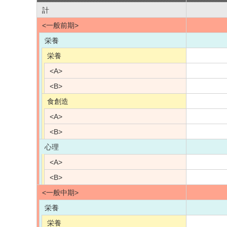
計
<一般前期>
栄養
栄養
<A>
<B>
食創造
<A>
<B>
心理
<A>
<B>
<一般中期>
栄養
栄養