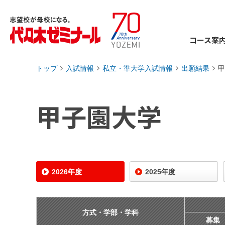
コース案
トップ
入試情報
私立・準大学入試情報
出願結果
甲
›
›
›
›
甲子園大学
2026年度
2025年度
方式・学部・学科
募集