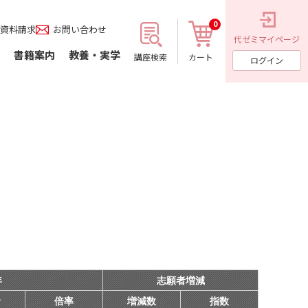
0
資料請求
お問い合わせ
代ゼミ
マイページ
書籍案内
教養・実学
講座検索
カート
ログイン
年
志願者増減
者
倍率
増減数
指数