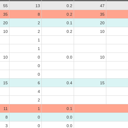
55
13
0.2
47
35
8
0.2
35
20
2
0.1
20
10
2
0.2
10
1
1
10
0
0.0
10
0
0
15
6
0.4
15
4
2
11
1
0.1
8
0
0.0
3
0
0.0