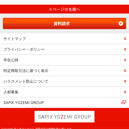
資料請求
サイトマップ
プライバシー・ポリシー
学生心得
特定商取引法に基づく表示
ハラスメント防止について
人材募集
SAPIX YOZEMI GROUP
Copyright 代々木ゼミナール 掲載内容の無断転載を禁じます。