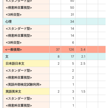
<スタンダード型>
50
<得意科目重視型>
50
<3科目型>
31
心理
34
<スタンダード型>
14
<得意科目重視型>
14
<3科目型>
6
<一般後期>
37
126
3.4
1
文
8
17
2.1
日本語日本文
2
5
2.5
<スタンダード型>
2
<得意科目重視型>
2
<英語外部検定試験利用>
1
英語英米文
2
3
1.5
<スタンダード型>
1
<得意科目重視型>
1