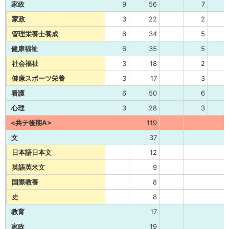
家政
9
56
7
家政
3
22
2
管理栄養士養成
6
34
5
健康福祉
6
35
5
社会福祉
3
18
2
健康スポーツ栄養
3
17
3
看護
6
50
6
心理
3
28
3
<共テ後期A>
119
文
37
日本語日本文
12
英語英米文
9
国際教養
8
史
8
教育
17
家政
19