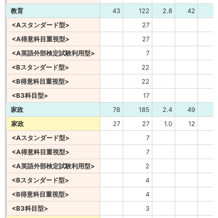
教育
43
122
2.8
42
1
<Aスタンダード型>
27
<A得意科目重視型>
27
<A英語外部検定試験利用型>
7
<Bスタンダード型>
22
<B得意科目重視型>
22
<B3科目型>
17
家政
78
185
2.4
49
1
家政
27
27
1.0
12
<Aスタンダード型>
7
<A得意科目重視型>
7
<A英語外部検定試験利用型>
2
<Bスタンダード型>
4
<B得意科目重視型>
4
<B3科目型>
3