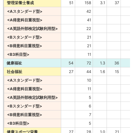
管理栄養士養成
51
158
3.1
37
1
<Aスタンダード型>
42
<A得意科目重視型>
41
<A英語外部検定試験利用型>
22
<Bスタンダード型>
21
<B得意科目重視型>
21
<B3科目型>
11
健康福祉
54
72
1.3
36
社会福祉
27
44
1.6
15
<Aスタンダード型>
10
<A得意科目重視型>
11
<A英語外部検定試験利用型>
5
<Bスタンダード型>
6
<B得意科目重視型>
7
<B3科目型>
5
健康スポーツ栄養
27
28
1.0
21