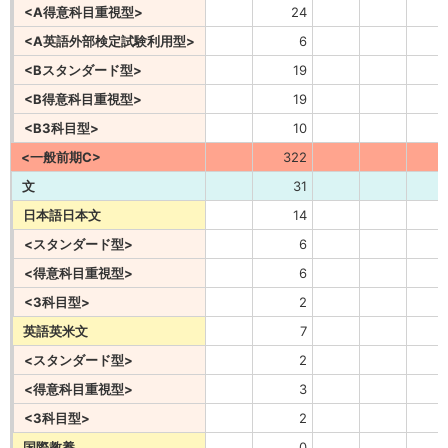
<A得意科目重視型>
24
<A英語外部検定試験利用型>
6
<Bスタンダード型>
19
<B得意科目重視型>
19
<B3科目型>
10
<一般前期C>
322
2
文
31
日本語日本文
14
<スタンダード型>
6
<得意科目重視型>
6
<3科目型>
2
英語英米文
7
<スタンダード型>
2
<得意科目重視型>
3
<3科目型>
2
国際教養
0