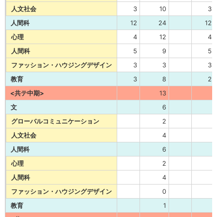
人文社会
3
10
3
人間科
12
24
12
心理
4
12
4
人間科
5
9
5
ファッション・ハウジングデザイン
3
3
3
教育
3
8
2
<共テ中期>
13
文
6
グローバルコミュニケーション
2
人文社会
4
人間科
6
心理
2
人間科
4
ファッション・ハウジングデザイン
0
教育
1