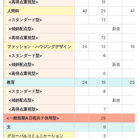
<高得点重視型>
15
人間科
40
25
41
<スタンダード型>
13
<傾斜配点型>
新規
<高得点重視型>
12
ファッション・ハウジングデザイン
24
12
16
<スタンダード型>
6
<傾斜配点型>
新規
<高得点重視型>
6
教育
24
15
25
<スタンダード型>
8
<傾斜配点型>
新規
<高得点重視型>
7
<一般前期A日程共テ併用型>
29
文
9
グローバルコミュニケーション
3