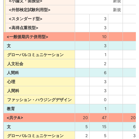
<小論文・面接型>
新規
<外部検定試験利用型>
新規
<スタンダード型>
3
<高得点重視型>
3
<一般後期共テ併用型>
10
文
3
グローバルコミュニケーション
1
人文社会
2
人間科
6
心理
3
人間科
3
ファッション・ハウジングデザイン
0
教育
1
<共テA>
20
47
20
文
5
15
6
グローバルコミュニケーション
2
5
3