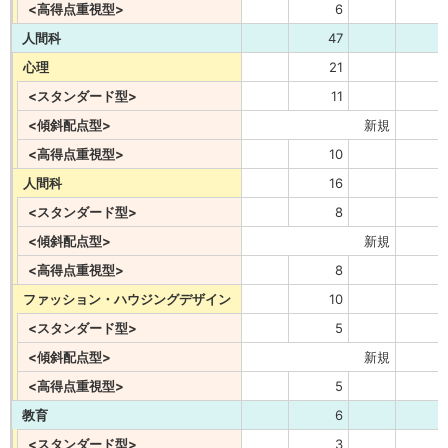
<高得点重視型>
6
人間科
47
心理
21
<スタンダード型>
11
<傾斜配点型>
新規
<高得点重視型>
10
人間科
16
<スタンダード型>
8
<傾斜配点型>
新規
<高得点重視型>
8
ファッション・ハウジングデザイン
10
<スタンダード型>
5
<傾斜配点型>
新規
<高得点重視型>
5
教育
6
<スタンダード型>
3