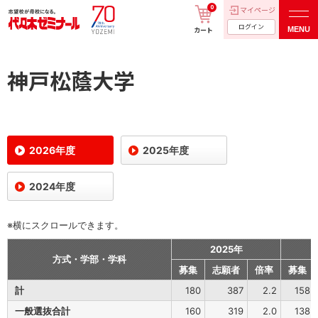
0
マイページ
ログイン
MENU
カート
神戸松蔭大学
2026年度
2025年度
2024年度
※横にスクロールできます。
2025年
方式・学部・学科
募集
志願者
倍率
募集
計
180
387
2.2
158
一般選抜合計
160
319
2.0
138