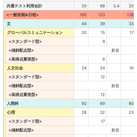
共通テスト利用合計
20
68
3.4
20
<一般前期A日程>
160
123
138
文
44
39
33
グローバルコミュニケーション
20
15
17
<スタンダード型>
9
<傾斜配点型>
新規
<高得点重視型>
6
人文社会
24
24
16
<スタンダード型>
12
<傾斜配点型>
新規
<高得点重視型>
12
人間科
92
69
80
心理
28
32
23
<スタンダード型>
17
<傾斜配点型>
新規