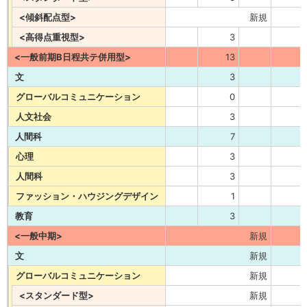
<傾斜配点型>
新規
<高得点重視型>
3
<一般前期B日程共テ併用型>
13
文
3
グローバルコミュニケーション
0
人文社会
3
人間科
7
心理
3
人間科
3
ファッション・ハウジングデザイン
1
教育
3
<一般中期>
新規
文
新規
グローバルコミュニケーション
新規
<スタンダード型>
新規