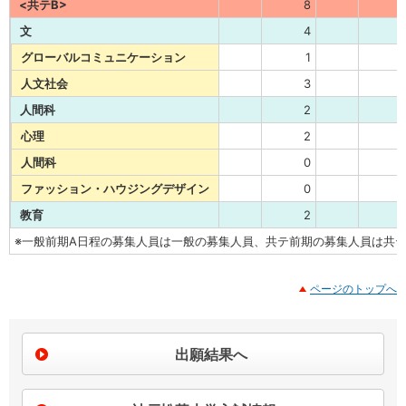
<共テB>
8
文
4
グローバルコミュニケーション
1
人文社会
3
人間科
2
心理
2
人間科
0
ファッション・ハウジングデザイン
0
教育
2
※一般前期A日程の募集人員は一般の募集人員、共テ前期の募集人員は共
ページのトップへ
出願結果へ