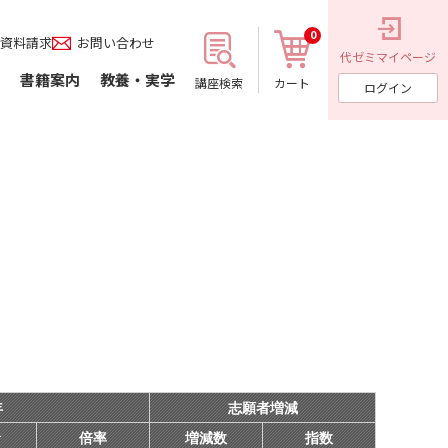
0
資料請求
お問い合わせ
代ゼミ
マイページ
書籍案内
教養・実学
講座検索
カート
ログイン
年
志願者増減
者
倍率
増減数
指数