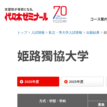
コース案
トップ
入試情報
私立・準大学入試情報
出願結果
姫
›
›
›
›
姫路獨協大学
2026年度
2025年度
方式・学部・学科
募集