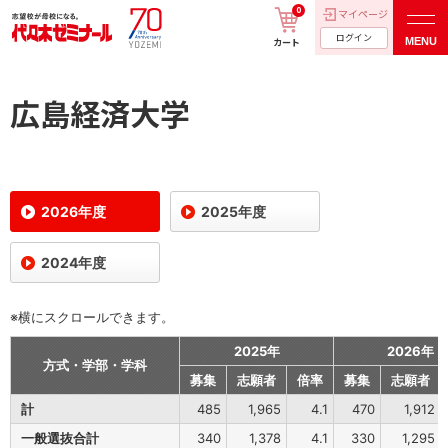
0
マイページ
ログイン
MENU
カート
広島経済大学
2026年度
2025年度
2024年度
※横にスクロールできます。
2025年
2026年
方式・学部・学科
募集
志願者
倍率
募集
志願者
計
485
1,965
4.1
470
1,912
一般選抜合計
340
1,378
4.1
330
1,295