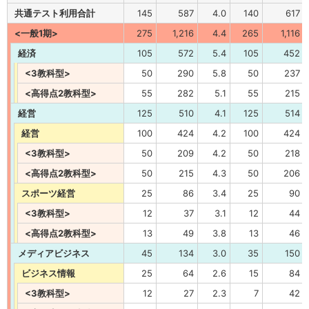
共通テスト利用合計
145
587
4.0
140
617
<一般1期>
275
1,216
4.4
265
1,116
経済
105
572
5.4
105
452
<3教科型>
50
290
5.8
50
237
<高得点2教科型>
55
282
5.1
55
215
経営
125
510
4.1
125
514
経営
100
424
4.2
100
424
<3教科型>
50
209
4.2
50
218
<高得点2教科型>
50
215
4.3
50
206
スポーツ経営
25
86
3.4
25
90
<3教科型>
12
37
3.1
12
44
<高得点2教科型>
13
49
3.8
13
46
メディアビジネス
45
134
3.0
35
150
ビジネス情報
25
64
2.6
15
84
<3教科型>
12
27
2.3
7
42