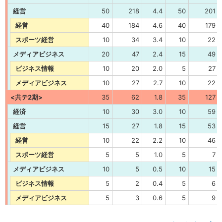
経営
50
218
4.4
50
201
経営
40
184
4.6
40
179
スポーツ経営
10
34
3.4
10
22
メディアビジネス
20
47
2.4
15
49
ビジネス情報
10
20
2.0
5
27
メディアビジネス
10
27
2.7
10
22
<共テ2期>
35
62
1.8
35
127
経済
10
30
3.0
10
59
経営
15
27
1.8
15
53
経営
10
22
2.2
10
46
スポーツ経営
5
5
1.0
5
7
メディアビジネス
10
5
0.5
10
15
ビジネス情報
5
2
0.4
5
6
メディアビジネス
5
3
0.6
5
9