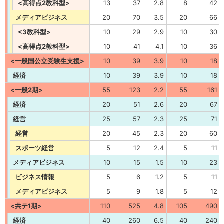
<高得点2教科型>
13
37
2.8
8
42
メディアビジネス
20
70
3.5
20
66
<3教科型>
10
29
2.9
10
30
<高得点2教科型>
10
41
4.1
10
36
<一般国公立受験生支援>
10
39
3.9
10
18
経済
10
39
3.9
10
18
<一般2期>
55
123
2.2
55
161
経済
20
51
2.6
20
67
経営
25
57
2.3
25
71
経営
20
45
2.3
20
60
スポーツ経営
5
12
2.4
5
11
メディアビジネス
10
15
1.5
10
23
ビジネス情報
5
6
1.2
5
11
メディアビジネス
5
9
1.8
5
12
<共テ1期>
110
525
4.8
105
490
経済
40
260
6.5
40
240