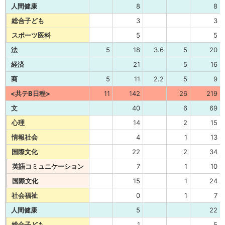
人間健康
8
8
総合子ども
3
3
スポーツ医科
5
5
法
5
18
3.6
5
20
経済
21
5
16
商
5
11
2.2
5
9
<共テB日程>
11
142
26
219
文
40
6
69
心理
14
2
15
情報社会
4
1
13
国際文化
22
2
34
英語コミュニケーション
7
1
10
国際文化
15
1
24
社会福祉
0
1
7
人間健康
5
22
総合子ども
1
5