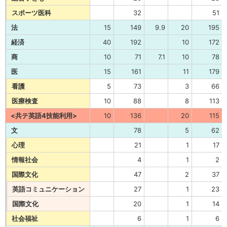
スポーツ医科
32
51
法
15
149
9.9
20
195
経済
40
192
10
172
商
10
71
7.1
10
78
医
15
161
11
179
看護
5
73
3
66
医療検査
10
88
8
113
<共テ英語4技能利用>
10
136
20
115
文
78
5
62
心理
21
1
17
情報社会
4
1
2
国際文化
47
2
37
英語コミュニケーション
27
1
23
国際文化
20
1
14
社会福祉
6
1
6