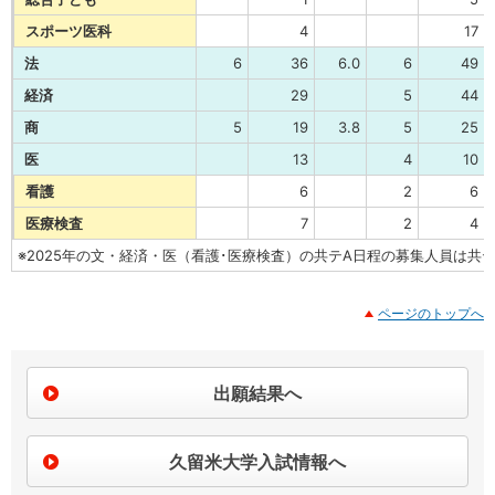
スポーツ医科
4
17
法
6
36
6.0
6
49
経済
29
5
44
商
5
19
3.8
5
25
医
13
4
10
看護
6
2
6
医療検査
7
2
4
※2025年の文・経済・医（看護･医療検査）の共テA日程の募集人員は共
ページのトップへ
出願結果へ
久留米大学入試情報へ