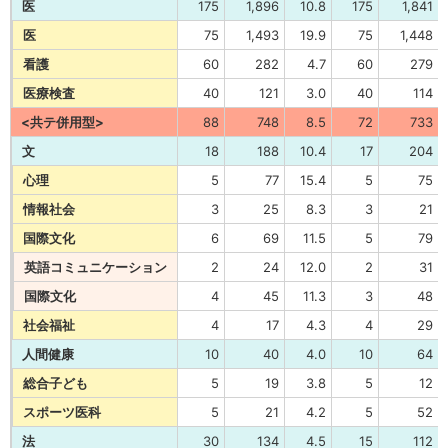
医
175
1,896
10.8
175
1,841
医
75
1,493
19.9
75
1,448
看護
60
282
4.7
60
279
医療検査
40
121
3.0
40
114
<共テ併用型>
88
748
8.5
72
733
文
18
188
10.4
17
204
心理
5
77
15.4
5
75
情報社会
3
25
8.3
3
21
国際文化
6
69
11.5
5
79
英語コミュニケーション
2
24
12.0
2
31
国際文化
4
45
11.3
3
48
社会福祉
4
17
4.3
4
29
人間健康
10
40
4.0
10
64
総合子ども
5
19
3.8
5
12
スポーツ医科
5
21
4.2
5
52
法
30
134
4.5
15
112