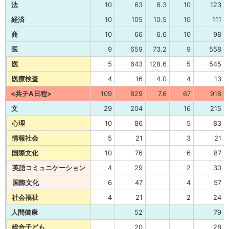
法
10
63
6.3
10
123
経済
10
105
10.5
10
111
商
10
66
6.6
10
98
医
9
659
73.2
9
558
医
5
643
128.6
5
545
医療検査
4
16
4.0
4
13
<共テA日程>
109
829
7.6
67
918
文
29
204
16
215
心理
10
86
5
83
情報社会
5
21
3
21
国際文化
10
76
6
87
英語コミュニケーション
4
29
2
30
国際文化
6
47
4
57
社会福祉
4
21
2
24
人間健康
52
79
総合子ども
20
28