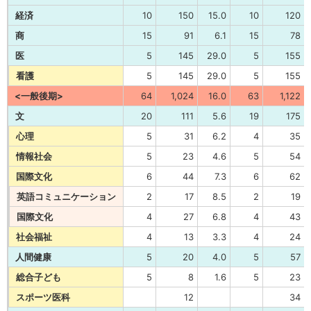
経済
10
150
15.0
10
120
商
15
91
6.1
15
78
医
5
145
29.0
5
155
看護
5
145
29.0
5
155
<一般後期>
64
1,024
16.0
63
1,122
文
20
111
5.6
19
175
心理
5
31
6.2
4
35
情報社会
5
23
4.6
5
54
国際文化
6
44
7.3
6
62
英語コミュニケーション
2
17
8.5
2
19
国際文化
4
27
6.8
4
43
社会福祉
4
13
3.3
4
24
人間健康
5
20
4.0
5
57
総合子ども
5
8
1.6
5
23
スポーツ医科
12
34