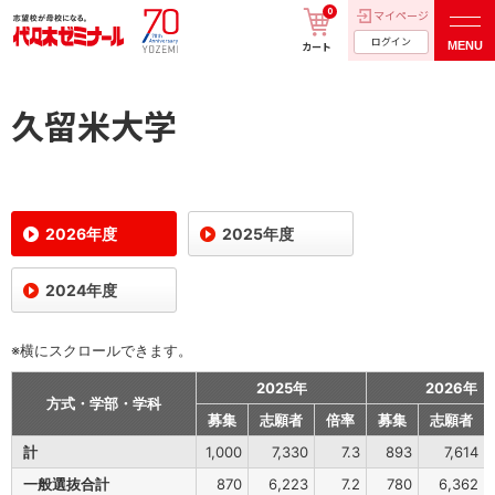
0
マイページ
ログイン
MENU
カート
久留米大学
2026年度
2025年度
2024年度
※横にスクロールできます。
2025年
2026年
方式・学部・学科
募集
志願者
倍率
募集
志願者
計
1,000
7,330
7.3
893
7,614
一般選抜合計
870
6,223
7.2
780
6,362