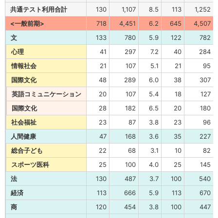
共通テスト利用合計
130
1,107
8.5
113
1,252
<一般前期>
718
4,451
6.2
645
4,507
文
133
780
5.9
122
782
心理
41
297
7.2
40
284
情報社会
21
107
5.1
21
95
国際文化
48
289
6.0
38
307
英語コミュニケーション
20
107
5.4
18
127
国際文化
28
182
6.5
20
180
社会福祉
23
87
3.8
23
96
人間健康
47
168
3.6
35
227
総合子ども
22
68
3.1
10
82
スポーツ医科
25
100
4.0
25
145
法
130
487
3.7
100
540
経済
113
666
5.9
113
670
商
120
454
3.8
100
447