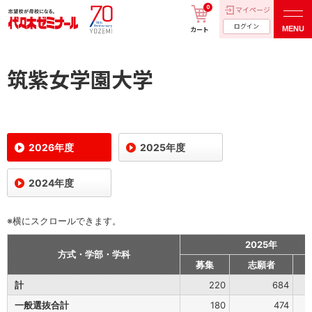
0
マイページ
ログイン
MENU
カート
筑紫女学園大学
2026年度
2025年度
2024年度
※横にスクロールできます。
2025年
方式・学部・学科
募集
志願者
計
220
684
一般選抜合計
180
474