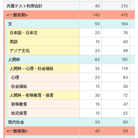
共通テスト利用合計
40
210
<一般前期>
140
415
文
55
164
日本語・日本文
20
76
英語
15
40
アジア文化
20
48
人間科
65
191
人間科－心理・社会福祉
35
119
心理
20
83
社会福祉
15
36
人間科－初等教育・保育
30
72
初等教育
15
47
幼児保育
15
25
現代社会
20
60
<一般後期>
40
59