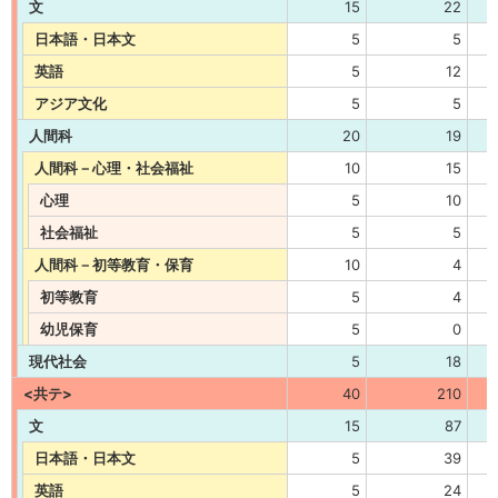
文
15
22
日本語・日本文
5
5
英語
5
12
アジア文化
5
5
人間科
20
19
人間科－心理・社会福祉
10
15
心理
5
10
社会福祉
5
5
人間科－初等教育・保育
10
4
初等教育
5
4
幼児保育
5
0
現代社会
5
18
<共テ>
40
210
文
15
87
日本語・日本文
5
39
英語
5
24