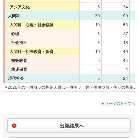
アジア文化
5
24
人間科
20
99
人間科－心理・社会福祉
10
53
心理
5
37
社会福祉
5
16
人間科－初等教育・保育
10
46
初等教育
5
45
幼児保育
5
1
現代社会
5
24
※2026年の一般前期の募集人員は一般後期、共テ併用型前・後期の募集人
ページのトップへ
出願結果へ