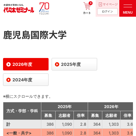
0
マイページ
ログイン
MENU
カート
鹿児島国際大学
2026年度
2025年度
2024年度
※横にスクロールできます。
2025年
2026年
方式・学部・学科
募集
志願者
倍率
募集
志願者
倍率
計
386
1,090
2.8
364
1,303
3.6
<一般・共テ>
386
1,090
2.8
364
1,303
3.6