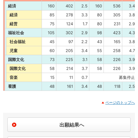
経済
160
402
2.5
160
536
3.4
経済
85
278
3.3
80
305
3.8
経営
75
124
1.7
80
231
2.9
福祉社会
105
302
2.9
98
423
4.3
社会福祉
45
97
2.2
43
165
3.8
児童
60
205
3.4
55
258
4.7
国際文化
73
225
3.1
58
226
3.9
国際文化
58
214
3.7
58
226
3.9
音楽
15
11
0.7
募集停止
看護
48
161
3.4
48
118
2.5
ページのトップへ
出願結果へ