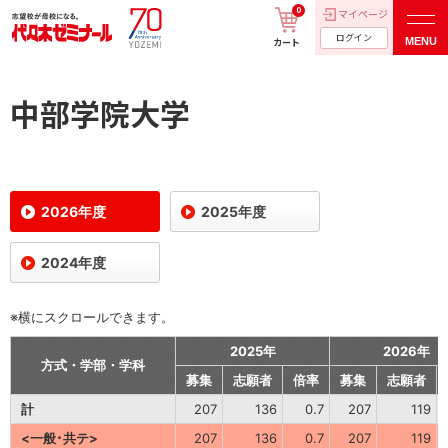
0
マイページ
ログイン
MENU
カート
中部学院大学
2026年度
2025年度
2024年度
※横にスクロールできます。
2025年
2026年
方式・学部・学科
募集
志願者
倍率
募集
志願者
計
207
136
0.7
207
119
<一般･共テ>
207
136
0.7
207
119