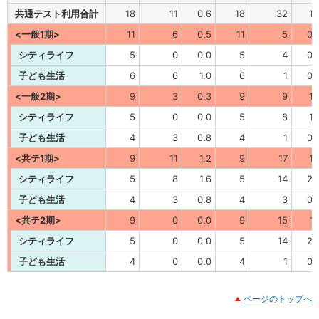
共通テスト利用合計
18
11
0.6
18
32
1.
<一般1期>
11
6
0.5
11
5
0.
シティライフ
5
0
0.0
5
4
0.
子ども生活
6
6
1.0
6
1
0.
<一般2期>
9
3
0.3
9
9
1.
シティライフ
5
0
0.0
5
8
1.
子ども生活
4
3
0.8
4
1
0.
<共テ1期>
9
11
1.2
9
17
1.
シティライフ
5
8
1.6
5
14
2.
子ども生活
4
3
0.8
4
3
0.
<共テ2期>
9
0
0.0
9
15
1.
シティライフ
5
0
0.0
5
14
2.
子ども生活
4
0
0.0
4
1
0.
ページのトップへ