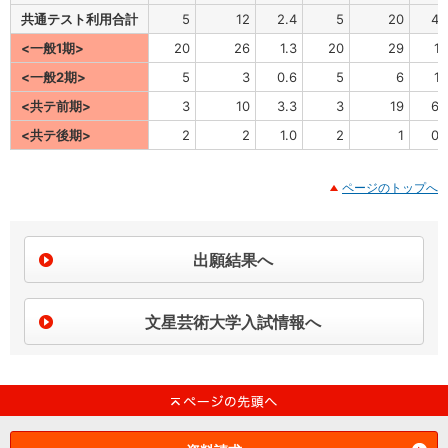
共通テスト利用合計
5
12
2.4
5
20
4.
<一般1期>
20
26
1.3
20
29
1.
<一般2期>
5
3
0.6
5
6
1.
<共テ前期>
3
10
3.3
3
19
6.
<共テ後期>
2
2
1.0
2
1
0.
ページのトップへ
出願結果へ
文星芸術大学入試情報へ