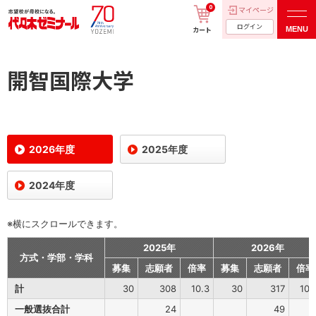
0
マイページ
ログイン
MENU
カート
開智国際大学
2026年度
2025年度
2024年度
※横にスクロールできます。
2025年
2026年
方式・学部・学科
募集
志願者
倍率
募集
志願者
倍率
計
30
308
10.3
30
317
10.
一般選抜合計
24
49