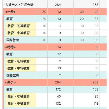
共通テスト利用合計
284
268
<一般>
30
10
30
49
教育
20
10
20
33
教育－初等教育
10
1
10
13
教育－中等教育
10
9
10
20
国際教養
10
0
10
16
<特待>
14
0
教育
12
0
教育－初等教育
2
0
教育－中等教育
10
0
国際教養
2
0
<共テ>
284
268
教育
172
153
教育－初等教育
40
35
教育－中等教育
132
118