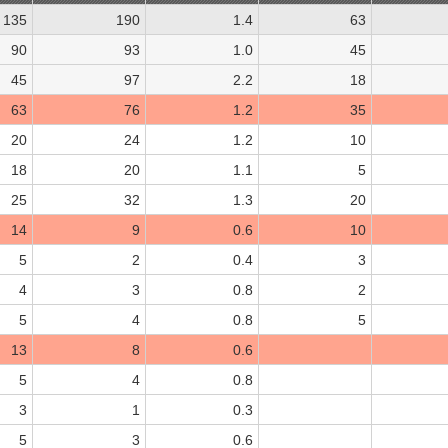
135
190
1.4
63
90
93
1.0
45
45
97
2.2
18
63
76
1.2
35
20
24
1.2
10
18
20
1.1
5
25
32
1.3
20
14
9
0.6
10
5
2
0.4
3
4
3
0.8
2
5
4
0.8
5
13
8
0.6
5
4
0.8
3
1
0.3
5
3
0.6