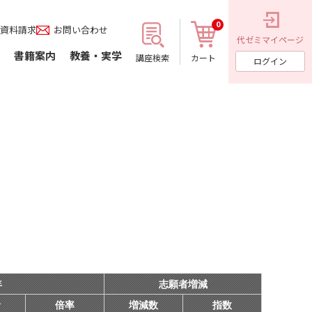
0
資料請求
お問い合わせ
代ゼミ
マイページ
書籍案内
教養・実学
講座検索
カート
ログイン
年
志願者増減
者
倍率
増減数
指数