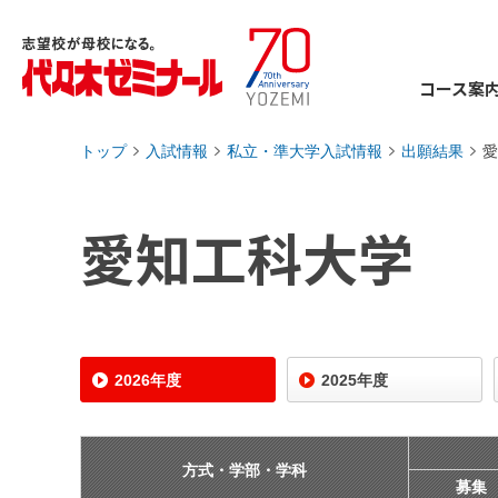
コース案
トップ
入試情報
私立・準大学入試情報
出願結果
愛
›
›
›
›
愛知工科大学
2026年度
2025年度
方式・学部・学科
募集