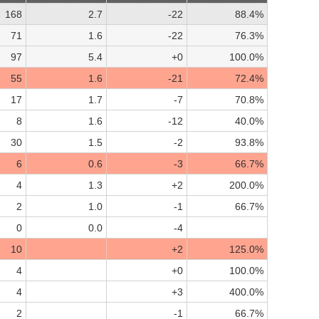
168
2.7
-22
88.4%
71
1.6
-22
76.3%
97
5.4
+0
100.0%
55
1.6
-21
72.4%
17
1.7
-7
70.8%
8
1.6
-12
40.0%
30
1.5
-2
93.8%
6
0.6
-3
66.7%
4
1.3
+2
200.0%
2
1.0
-1
66.7%
0
0.0
-4
10
+2
125.0%
4
+0
100.0%
4
+3
400.0%
2
-1
66.7%