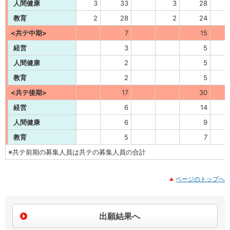
人間健康
3
33
3
28
教育
2
28
2
24
<共テ中期>
7
15
経営
3
5
人間健康
2
5
教育
2
5
<共テ後期>
17
30
経営
6
14
人間健康
6
9
教育
5
7
※共テ前期の募集人員は共テの募集人員の合計
ページのトップへ
出願結果へ