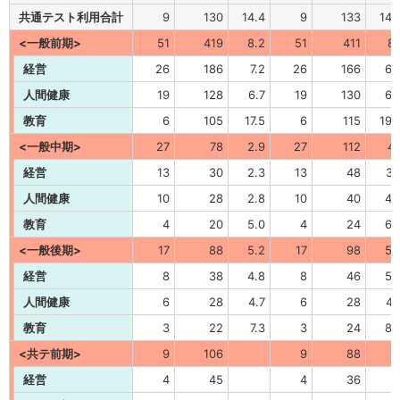
共通テスト利用合計
9
130
14.4
9
133
14.
<一般前期>
51
419
8.2
51
411
8.
経営
26
186
7.2
26
166
6.
人間健康
19
128
6.7
19
130
6.
教育
6
105
17.5
6
115
19.
<一般中期>
27
78
2.9
27
112
4.
経営
13
30
2.3
13
48
3.
人間健康
10
28
2.8
10
40
4.
教育
4
20
5.0
4
24
6.
<一般後期>
17
88
5.2
17
98
5.
経営
8
38
4.8
8
46
5.
人間健康
6
28
4.7
6
28
4.
教育
3
22
7.3
3
24
8.
<共テ前期>
9
106
9
88
経営
4
45
4
36