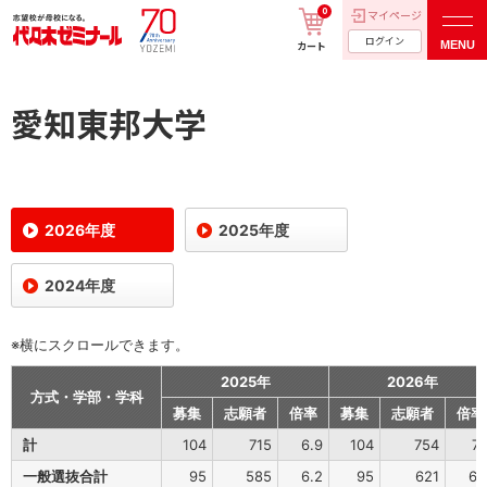
0
マイページ
ログイン
MENU
カート
愛知東邦大学
2026年度
2025年度
2024年度
※横にスクロールできます。
2025年
2026年
方式・学部・学科
募集
志願者
倍率
募集
志願者
倍率
計
104
715
6.9
104
754
7.
一般選抜合計
95
585
6.2
95
621
6.