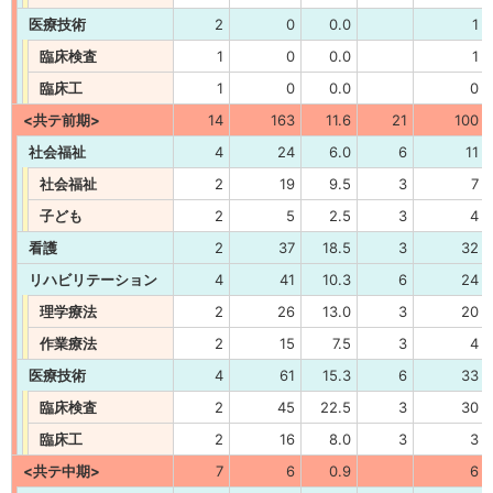
医療技術
2
0
0.0
1
臨床検査
1
0
0.0
1
臨床工
1
0
0.0
0
<共テ前期>
14
163
11.6
21
100
社会福祉
4
24
6.0
6
11
社会福祉
2
19
9.5
3
7
子ども
2
5
2.5
3
4
看護
2
37
18.5
3
32
リハビリテーション
4
41
10.3
6
24
理学療法
2
26
13.0
3
20
作業療法
2
15
7.5
3
4
医療技術
4
61
15.3
6
33
臨床検査
2
45
22.5
3
30
臨床工
2
16
8.0
3
3
<共テ中期>
7
6
0.9
6