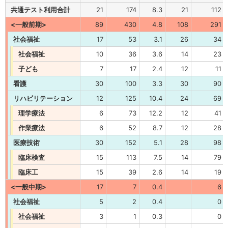
共通テスト利用合計
21
174
8.3
21
112
<一般前期>
89
430
4.8
108
291
社会福祉
17
53
3.1
26
34
社会福祉
10
36
3.6
14
23
子ども
7
17
2.4
12
11
看護
30
100
3.3
30
90
リハビリテーション
12
125
10.4
24
69
理学療法
6
73
12.2
12
41
作業療法
6
52
8.7
12
28
医療技術
30
152
5.1
28
98
臨床検査
15
113
7.5
14
79
臨床工
15
39
2.6
14
19
<一般中期>
17
7
0.4
6
社会福祉
5
2
0.4
0
社会福祉
3
1
0.3
0