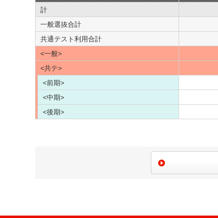
計
一般選抜合計
共通テスト利用合計
<一般>
<共テ>
<前期>
<中期>
<後期>