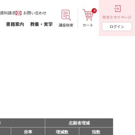
0
資料請求
お問い合わせ
代ゼミ
マイページ
書籍案内
教養・実学
講座検索
カート
ログイン
年
志願者増減
者
倍率
増減数
指数