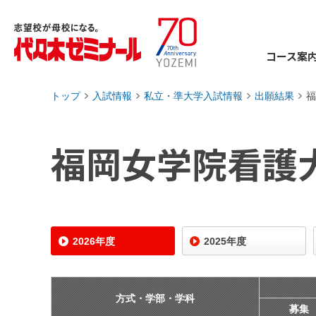
コース案
トップ
入試情報
私立・準大学入試情報
出願結果
福
›
›
›
›
福岡女学院看護
2026年度
2025年度
方式・学部・学科
募集