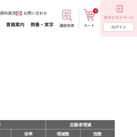
0
資料請求
お問い合わせ
代ゼミ
マイページ
書籍案内
教養・実学
講座検索
カート
ログイン
年
志願者増減
者
倍率
増減数
指数