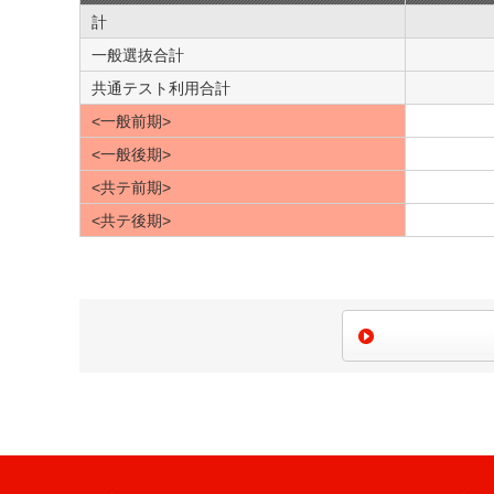
計
一般選抜合計
共通テスト利用合計
<一般前期>
<一般後期>
<共テ前期>
<共テ後期>