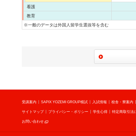
看護
教育
※一般のデータは外国人留学生選抜等を含む
受講案内
SAPIX YOZEMI GROUP模試
入試情報
校舎・寮案内
サイトマップ
プライバシー・ポリシー
学生心得
特定商取引法
お問い合わせ
別ウィンドウで開く