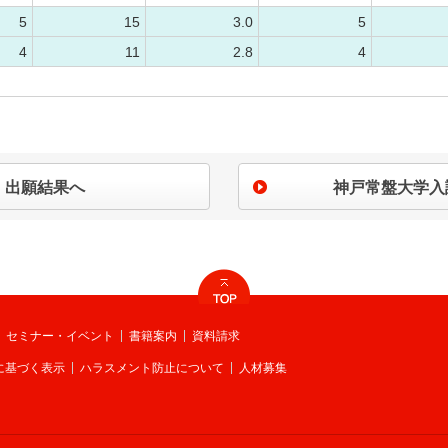
5
15
3.0
5
4
11
2.8
4
出願結果へ
神戸常盤大学入
セミナー・イベント
書籍案内
資料請求
に基づく表示
ハラスメント防止について
人材募集