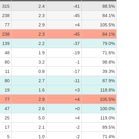
315
2.4
-41
88.5%
238
2.3
-45
84.1%
77
2.9
+4
105.5%
238
2.3
-45
84.1%
139
2.2
-37
79.0%
48
1.9
-19
71.6%
80
3.2
-1
98.8%
11
0.8
-17
39.3%
80
2.7
-11
87.9%
19
1.6
+3
118.8%
77
2.9
+4
105.5%
47
2.6
+0
100.0%
25
5.0
+4
119.0%
17
2.1
-2
89.5%
5
1.0
-2
71.4%