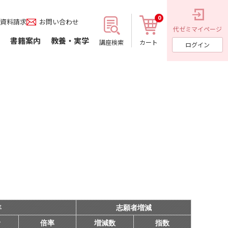
0
資料請求
お問い合わせ
代ゼミ
マイページ
書籍案内
教養・実学
講座検索
カート
ログイン
年
志願者増減
者
倍率
増減数
指数