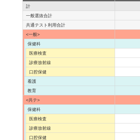
計
一般選抜合計
共通テスト利用合計
<一般>
保健科
医療検査
診療放射線
口腔保健
看護
教育
<共テ>
保健科
医療検査
診療放射線
口腔保健