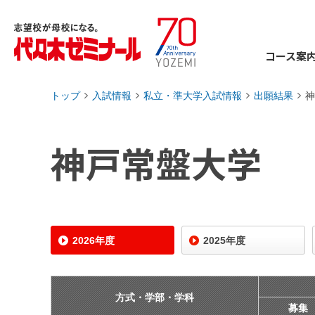
コース案
トップ
入試情報
私立・準大学入試情報
出願結果
神
›
›
›
›
神戸常盤大学
2026年度
2025年度
方式・学部・学科
募集