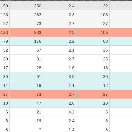
150
356
2.4
132
123
283
2.3
105
27
73
2.7
27
123
283
2.3
105
79
176
2.2
63
32
67
2.1
25
30
81
2.7
25
17
28
1.6
13
30
91
3.0
30
14
16
1.1
12
27
73
2.7
27
18
47
2.6
18
5
21
4.2
5
8
19
2.4
8
5
7
1.4
5