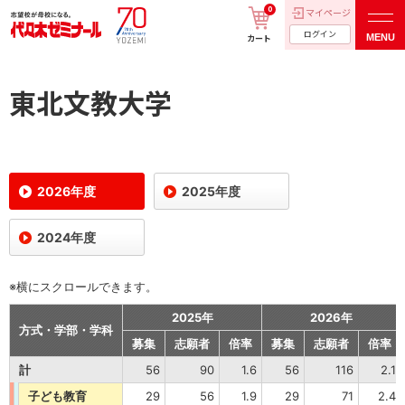
0
マイページ
ログイン
MENU
カート
東北文教大学
2026年度
2025年度
2024年度
※横にスクロールできます。
2025年
2026年
方式・学部・学科
募集
志願者
倍率
募集
志願者
倍率
計
56
90
1.6
56
116
2.1
子ども教育
29
56
1.9
29
71
2.4