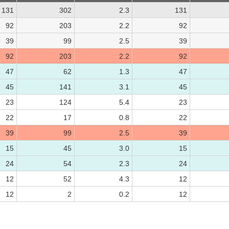
131
302
2.3
131
92
203
2.2
92
39
99
2.5
39
92
203
2.2
92
47
62
1.3
47
45
141
3.1
45
23
124
5.4
23
22
17
0.8
22
39
99
2.5
39
15
45
3.0
15
24
54
2.3
24
12
52
4.3
12
12
2
0.2
12