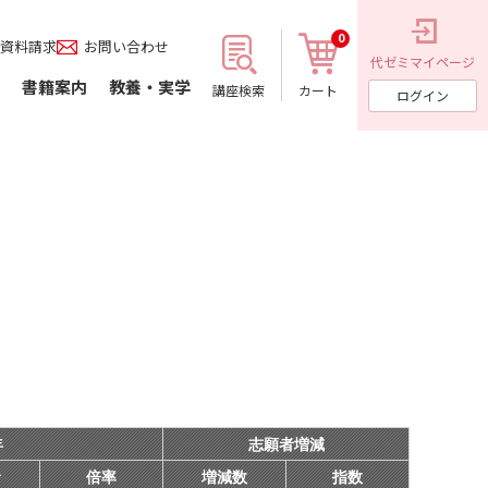
0
資料請求
お問い合わせ
代ゼミ
マイページ
書籍案内
教養・実学
講座検索
カート
ログイン
年
志願者増減
者
倍率
増減数
指数