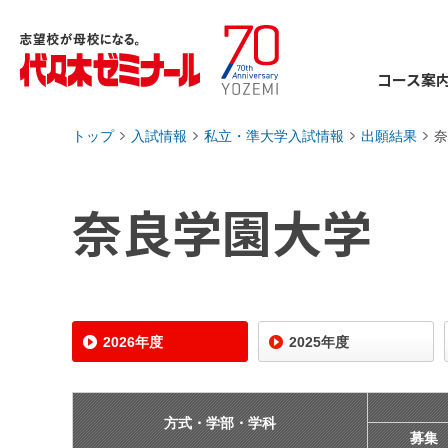
コース案
トップ
入試情報
私立・準大学入試情報
出願結果
奈
›
›
›
›
奈良学園大学
2026年度
2025年度
方式・学部・学科
募集